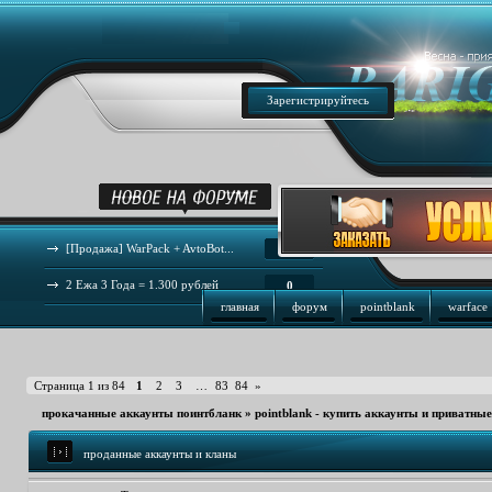
Зарегистрируйтесь
[Продажа] WarPack + AvtoBot...
44
2 Ежа 3 Года = 1.300 рублей
0
главная
форум
pointblank
warface
Страница
1
из
84
1
2
3
…
83
84
»
прокачанные аккаунты поинтбланк
»
pointblank - купить аккаунты и приватны
проданные аккаунты и кланы