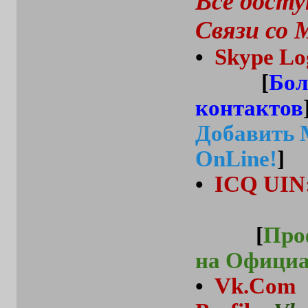
Все дост
Связи со 
•
Skype Lo
[
Бол
контактов
Добавить 
OnLine!
]
•
ICQ UIN
[
Про
на Официа
•
Vk.Com