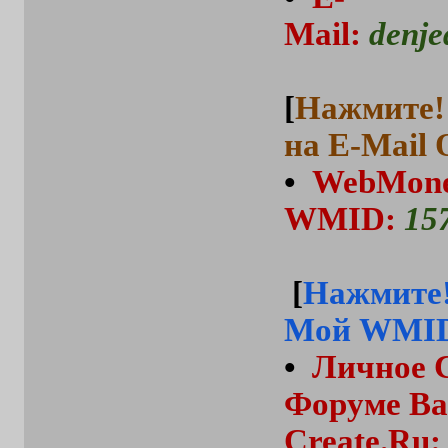
Mail
:
denj
[
Нажмите!
на E-Mail 
•
WebMon
WMID:
15
[
Нажмите!
Мой WMID
•
Личное 
Форуме
Ba
Create.Ru
: