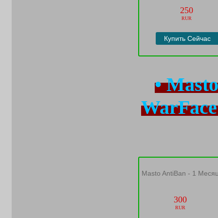
250
RUR
Купить Сейчас
• Masto
WarFace
Masto AntiBan - 1 Меся
300
RUR