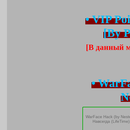
• VIP Po
[By P
[В данный м
• WarF
N
WarFace Hack (by Neste
Навсегда (LifeTime)