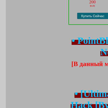
200
RUR
Купить Сейчас
• PointB
N
[В данный м
• [Ulti
Hack [By