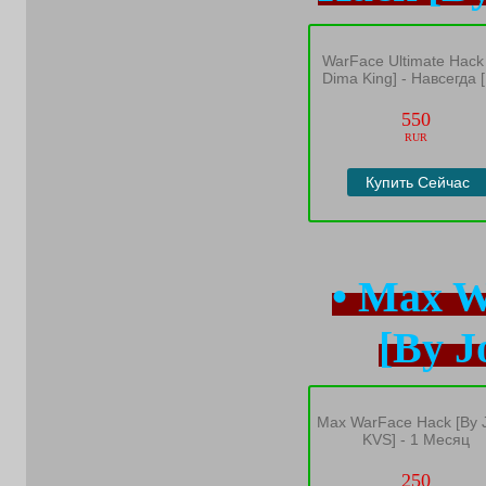
WarFace Ultimate Hack
Dima King] - Навсегда [
Time]
550
RUR
Купить Сейчас
• Max 
[By J
Max WarFace Hack [By 
KVS] - 1 Месяц
250