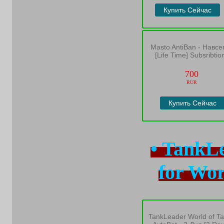
Купить Сейчас
Masto AntiBan - Навсе
[Life Time] Subsribtio
700
RUR
Купить Сейчас
• TankL
for Wor
TankLeader World of T