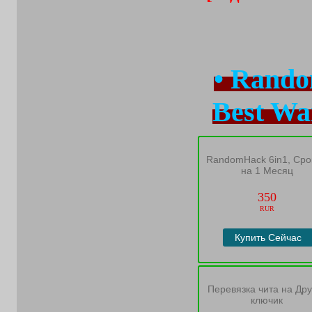
• Rando
Best Wa
RandomHack 6in1, Сро
на 1 Месяц
350
RUR
Купить Сейчас
Перевязка чита на Дру
ключик