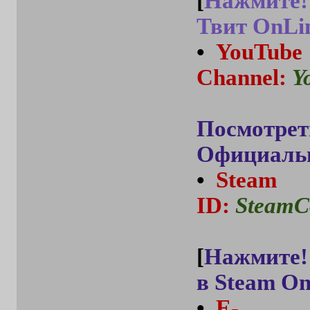
[
Нажмите!
Твит OnLi
•
YouTube
Channel
:
Y
Посмотрет
Официальн
•
Steam
ID
:
SteamC
[
Нажмите!
в Steam On
•
E-