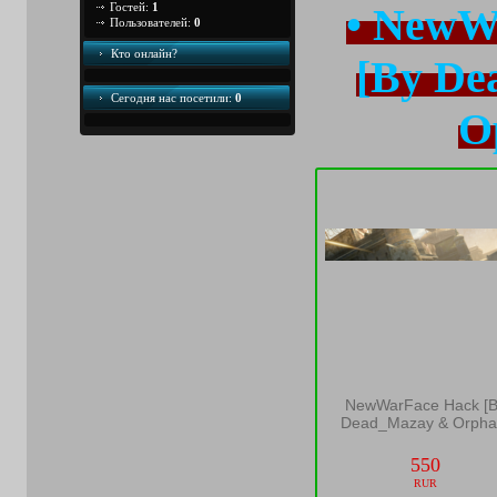
Гостей:
1
• NewW
Пользователей:
0
Кто онлайн?
[By De
Сегодня наc посетили:
0
O
NewWarFace Hack [B
Dead_Mazay & Orpha
550
RUR