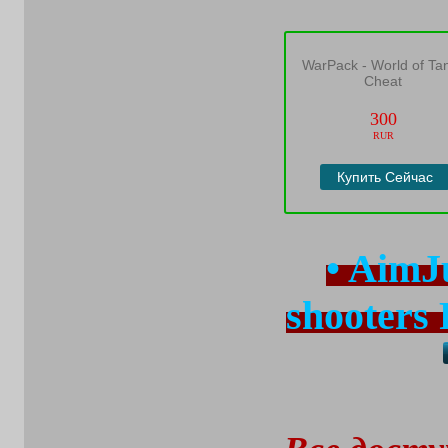
WarPack - World of Ta
Cheat
300
RUR
Купить Сейчас
• AimJu
shooters 