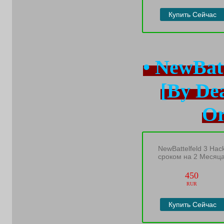
Купить Сейчас
• NewBatt
[By De
Or
NewBattelfeld 3 Hac
сроком на 2 Месяц
450
RUR
Купить Сейчас