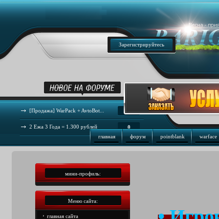
Зарегистрируйтесь
[Продажа] WarPack + AvtoBot...
44
2 Ежа 3 Года = 1.300 рублей
0
главная
форум
pointblank
warface
мини-профиль:
Меню сайта:
• Игро
главная сайта