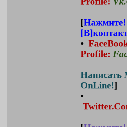
Profile
:
Vk
[
Нажмите!
[В]контакт
•
FaceBoo
Profile
:
Fa
Написать 
OnLine!
]
•
Twitter.C