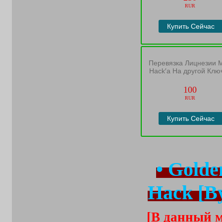
RUR
Купить Сейчас
Перевязка Лицнезии 
Hack′a На другой Клю
100
RUR
Купить Сейчас
• Golde
Hack [B
[В данный м