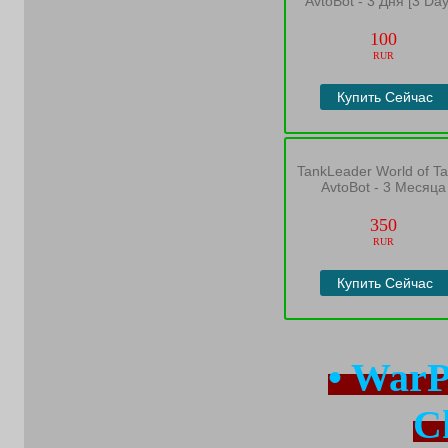
AvtoBot - 3 Дня [3 Da
100
RUR
Купить Сейчас
TankLeader World of T
AvtoBot - 3 Месяца
350
RUR
Купить Сейчас
• WarP
Ch