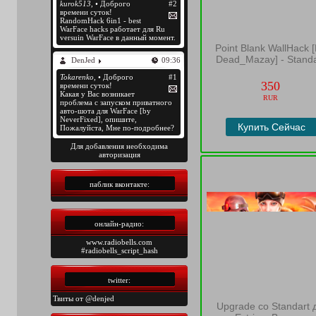
Point Blank WallHack 
Dead_Mazay] - Standa
350
RUR
Купить Сейчас
Для добавления необходима
авторизация
паблик вконтакте:
онлайн-радио:
www.radiobells.com
#radiobells_script_hash
twitter:
Твиты от @denjed
Upgrade со Standart 