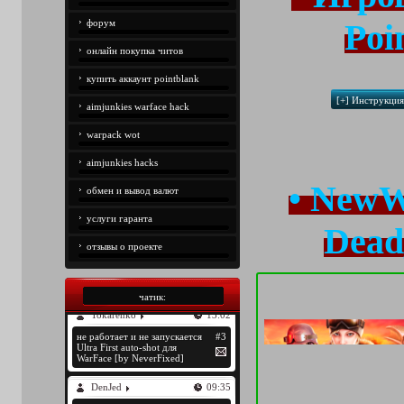
форум
Poi
онлайн покупка читов
купить аккаунт pointblank
aimjunkies warface hack
warpack wot
aimjunkies hacks
• NewW
обмен и вывод валют
услуги гаранта
Dead
отзывы о проекте
чатик: