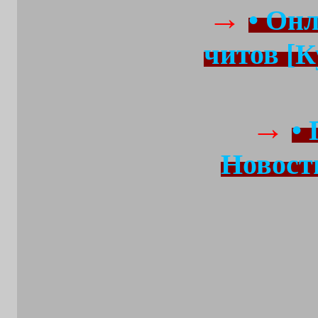
→
• Он
читов [К
→
•
Новост