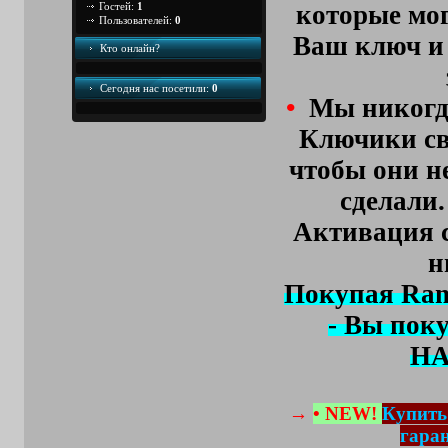
Гостей:
1
которые мо
Пользователей:
0
Ваш ключ и 
Кто онлайн?
Сегодня наc посетили:
0
•
Мы никогда
Ключики св
чтобы они н
сделали.
Активация с
н
Покупая Ran
- Вы пок
НА
→
• NEW!
Купить
гара