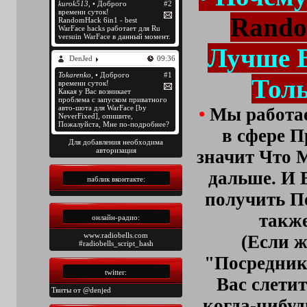
Rando
Лучше 
Толь
•
Мы работае
в сфере П
Для добавления необходима
авторизация
значит Что 
дальше. И 
паблик вконтакте:
получить П
также
онлайн-радио:
www.radiobells.com
(Если 
#radiobells_script_hash
"Посредник
twitter:
Вас слети
Твиты от @denjed
когда-нибуд