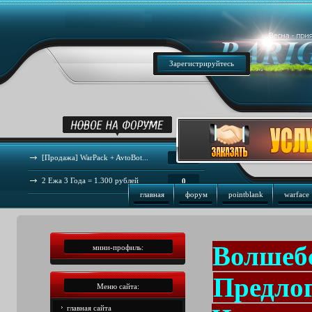
Зарегистрируйтесь
[Продажа] WarPack + AvtoBot...
44
2 Ежа 3 Года = 1.300 рублей
0
главная
форум
pointblank
warface
Волшебс
мини-профиль:
Предло
Меню сайта:
главная сайта