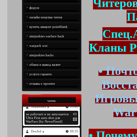
Читеров
форум
П
онлайн покупка читов
купить аккаунт pointblank
Спец.
aimjunkies warface hack
Кланы Po
warpack wot
aimjunkies hacks
обмен и вывод валют
• Почт
услуги гаранта
Восст
отзывы о проекте
Игровы
чатик:
War'
• Почем