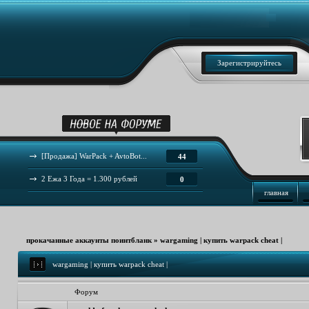
Зарегистрируйтесь
[Продажа] WarPack + AvtoBot...
44
2 Ежа 3 Года = 1.300 рублей
0
главная
прокачанные аккаунты поинтбланк
»
wargaming | купить warpack cheat |
wargaming | купить warpack cheat |
Форум