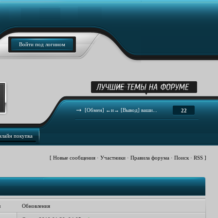
Войти под логином
[Обмен] ←и→ [Вывод] ваши...
22
нлайн покупка
[
Новые сообщения
·
Участники
·
Правила форума
·
Поиск
·
RSS
]
ы
Обновления