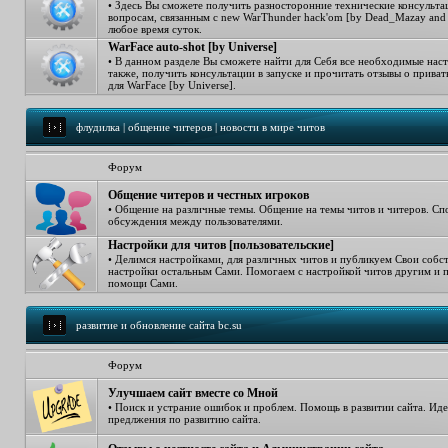
• Здесь Вы сможете получить разносторонние технические консульт
вопросам, связанным с new WarThunder hack'om [by Dead_Mazay and S
любое время суток.
WarFace auto-shot [by Universe]
• В данном разделе Вы сможете найти для Себя все необходимые наст
также, получить консультации в запуске и прочитать отзывы о прива
для WarFace [by Universe].
флудилка | общение читеров | новости в мире читов
Форум
Общение читеров и честных игроков
• Общение на различные темы. Общение на темы читов и читеров. Сп
обсуждения между пользователями.
Настройки для читов [пользовательские]
• Делимся настройками, для различных читов и публикуем Свои собс
настройки остальным Сами. Помогаем с настройкой читов другим и 
помощи Сами.
развитие и обновление сайта bc.su
Форум
Улучшаем сайт вместе со Мной
• Поиск и устрание ошибок и проблем. Помощь в развитии сайта. Иде
предлжения по развитию сайта.