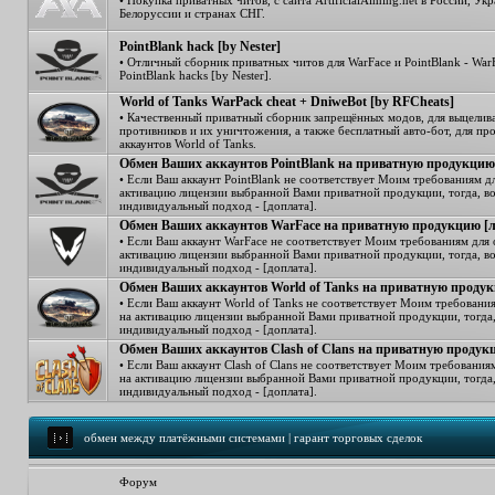
• Покупка приватных читов, с сайта ArtificialAiming.net в России, Укр
Белоруссии и странах СНГ.
PointBlank hack [by Nester]
• Отличный сборник приватных читов для WarFace и PointBlank - War
PointBlank hacks [by Nester].
World of Tanks WarPack cheat + DniweBot [by RFCheats]
• Качественный приватный сборник запрещённых модов, для выцелив
противников и их уничтожения, а также бесплатный авто-бот, для пр
аккаунтов World of Tanks.
Обмен Ваших аккаунтов PointBlank на приватную продукцию
• Если Ваш аккаунт PointBlank не соответствует Моим требованиям д
активацию лицензии выбранной Вами приватной продукции, тогда, в
индивидуальный подход - [доплата].
Обмен Ваших аккаунтов WarFace на приватную продукцию [
• Если Ваш аккаунт WarFace не соответствует Моим требованиям для 
активацию лицензии выбранной Вами приватной продукции, тогда, в
индивидуальный подход - [доплата].
Обмен Ваших аккаунтов World of Tanks на приватную проду
• Если Ваш аккаунт World of Tanks не соответствует Моим требовани
на активацию лицензии выбранной Вами приватной продукции, тогда
индивидуальный подход - [доплата].
Обмен Ваших аккаунтов Clash of Clans на приватную продук
• Если Ваш аккаунт Clash of Clans не соответствует Моим требования
на активацию лицензии выбранной Вами приватной продукции, тогда
индивидуальный подход - [доплата].
обмен между платёжными системами | гарант торговых сделок
Форум