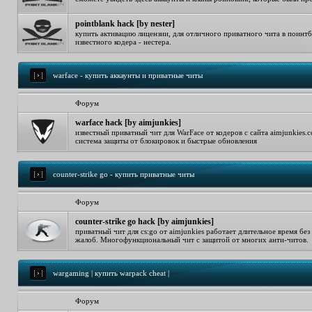
pointblank hack [by nester]
купить активацию лицензии, для отличного приватного чита в поинтб
известного кодера - нестера.
warface - купить аккаунты и приватные читы
Форум
warface hack [by aimjunkies]
известный приватный чит для WarFace от кодеров с сайта aimjunkies
система защиты от блокировок и быстрые обновления
counter-strike go - купить приватные читы
Форум
counter-strike go hack [by aimjunkies]
приватный чит для cs:go от aimjunkies работает длительное время без
жалоб. Многофункциональный чит с защитой от многих анти-читов.
wargaming | купить warpack cheat |
Форум