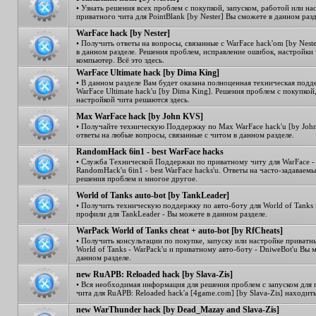
• Узнать решения всех проблем с покупкой, запуском, работой или на
приватного чита для PointBlank [by Nester] Вы сможете в данном разд
WarFace hack [by Nester]
• Получить ответы на вопросы, связанные с WarFace hack'om [by Nest
в данном разделе. Решения проблем, исправление ошибок, настройки
компьютер. Всё это здесь.
WarFace Ultimate hack [by Dima King]
• В данном разделе Вам будет оказана полноценная техническая подд
WarFace Ultimate hack'u [by Dima King]. Решения проблем с покупкой
настройкой чита решаются здесь.
Max WarFace hack [by John KVS]
• Получайте техническую Поддержку по Max WarFace hack'u [by Joh
ответы на любые вопросы, связанные с читом в данном разделе.
RandomHack 6in1 - best WarFace hacks
• Служба Технической Поддержки по приватному читу для WarFace -
RandomHack'u 6in1 - best WarFace hacks'u. Ответы на часто-задаваем
решения проблем и многое другое.
World of Tanks auto-bot [by TankLeader]
• Получить техническую поддержку по авто-боту для World of Tanks 
профили для TankLeader - Вы можете в данном разделе.
WarPack World of Tanks cheat + auto-bot [by RfCheats]
• Получить консультации по покупке, запуску или настройке приватн
World of Tanks - WarPack'u и приватному авто-боту - DniweBot'u Вы 
данном разделе.
new RuAPB: Reloaded hack [by Slava-Zis]
• Вся необходимая информация для решения проблем с запуском для 
чита для RuAPB: Reloaded hack'a [4game.com] [by Slava-Zis] находить
new WarThunder hack [by Dead_Mazay and Slava-Zis]