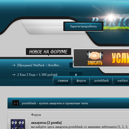
Зарегистрируйтесь
[Продажа] WarPack + AvtoBot...
44
2 Ежа 3 Года = 1.300 рублей
0
главная
форум
pointblank
warface
pointblank - купить аккаунты и приватные читы
Форум
аккаунты [2 ромба]
вы найдёте здесь аккаунты pointblank со званиями лейтенанта [1, 2, 3, 