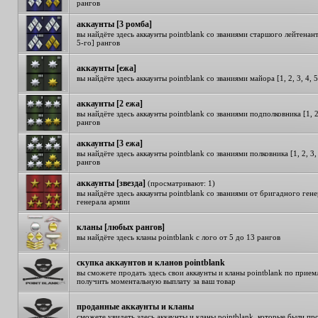
рангов
аккаунты [3 ромба]
вы найдёте здесь аккаунты pointblank со званиями старшого лейтенанта 
5-го] рангов
аккаунты [ежа]
вы найдёте здесь аккаунты pointblank со званиями майора [1, 2, 3, 4, 
аккаунты [2 ежа]
вы найдёте здесь аккаунты pointblank со званиями подполковника [1, 2,
рангов
аккаунты [3 ежа]
вы найдёте здесь аккаунты pointblank со званиями полковника [1, 2, 3, 
рангов
аккаунты [звезда]
(просматривают: 1)
вы найдёте здесь аккаунты pointblank со званиями от бригадного гене
генерала армии
кланы [любых рангов]
вы найдёте здесь кланы pointblank с лого от 5 до 13 рангов
cкупка аккаунтов и кланов pointblank
вы сможете продать здесь свои аккаунты и кланы pointblank по прием
получить моментальную выплату за ваш товар
проданные аккаунты и кланы
сможете увидеть здесь аккаунты и кланы pointblank, которые были пр