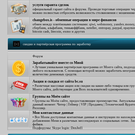
услуги гаранта сделок
официальный гарант сайта и форума. Проводя торговые операции чер
можно полностью отбросить возможность столкновения с мошенник
changebox.is - обменные операции в мире финансов
обмен между платёжными системами: qiwi, webmoney, yandex.money, s
сбербанк, альфабанк, тинькоффбанк, neteller, entropay, paypal, epayment
bitcoin cash, litecoin, exmo и других
скидки и партнёрская программа по заработку
Форум
Зарабатывайте вместе со Мной
• Лучшая уникальная партнёрская программа от Моего сайта, подход
любого пользователя. С помощью которой можно заработать неогра
количество денежных средств.
Акции и скидки от сайта bc.su
• Различные массовые акции или скидки на какие-либо товары или гр
Моего сайта, действующие для Всех пользователей одновременно.
Группы на Моём сайте
• Группы на Моём сайте, предоставляющие преимущества. Актуальны
данный момент: Читер | Геймер | VIP | Продавец | Технический Курато
Реселлер.
Мои контактные данные
• Все Моим доступные контактные данные и инструкции по нахожде
добавлению Меня в различных мессенджерах и социальных сетях. За
фейков.
Подфорумы:
Skype login: DenJed1