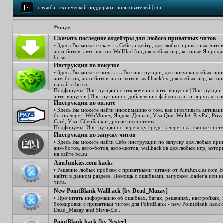
служба технической поддержки пользователей | спп
Форум
Скачать последние апдейтры для любого приватных читов
• Здесь Вы можете скачать Себе апдейтр, для любых приватных читов
авто-ботов, авто-шотов, WallHack'ов для любых игр, которые Я прода
bc.su
Инструкции по покупке
• Здесь Вы можете почитать Все инструкции, для покупки любых при
аим-ботов, авто-ботов, авто-шотов, wallhack'ov для любых игр, кото
на сайте bc.su
Подфорумы:
Инструкции по отключению анти-вирусов
|
Инструкции
анти-вирусов
|
Инструкции по добавлению файлов в анти-вирусах в 
Инструкции по оплате
• Здесь Вы можете найти информацию о том, как оплачивать активаци
ботов через: WebMoney, Яндекс.Деньги, Visa Qiwi Wallet, PayPal, Priva
Card, Visa, СберБанк и другие пл.системы.
Подфорумы:
Инструкции по переводу средств через платёжные сист
Инструкции по запуску читов
• Здесь Вы можете найти Себе инструкции по запуску для любых при
аим-ботов, авто-ботов, авто-шотов, wallhack'ов для любых игр, кото
на сайте bc.su
AimJunkies.com hacks
• Решение любых проблем с приватными читами от AimJunkies.com 
найти в данном разделе. Помощь с ошибками, запуском loader'a или н
чита.
New PointBlank Wallhack [by Dead_Mazay]
• Прочитать информацию об ошибках, багах, решениях, настройках, 
блокировки с приватным читом для PointBlank - new PointBlank hack'
Dead_Mazay and Slava-Zis].
PointBlank hack [by Nester]