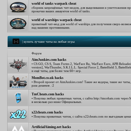
world of tanks warpack cheat
сборник запрещённых чит-модов, для выцеливания и уничтожения пр
прокачки ваших аккаунтов world of tanks.
world of warships warpack cheat
приватный чит-мод для world of warships для получения сверх-возмо
над вашими противниками.
| купить лучшие читы на любые игры
Форум
AimJunkies.com hacks
• CS:GO, CS:S, Team Fortes 2, WarFace Ru, WarFace Euro, APB Reloaded
version], WarThunder, S.K.I.L.L. Special Force 2, Battelfield 3, Battelfiel
и ещё читы, для более чем 60+ игр.
MomBot.co.uk hacks
• Второй проект от AimJunkies.com! Такие же кодеры, такие же читы,
раза дешевле. :2
TmCheats.com hacks
• Покупка любых приватных читов, с сайта http://tmcehats.com через
в несколько раз ниже Официальных.
x22cheats.com hacks
• Покупка приватных читов, с сайта x22cheats.com по выгодным цена
ArtificialAiming.net hacks