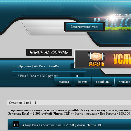
Зарегистрируйтесь
[Продажа] WarPack + AvtoBot...
44
2 Ежа 3 Года = 1.300 рублей
0
главная
форум
pointblank
warface
Страница
1
из
1
1
прокачанные аккаунты поинтбланк
»
pointblank - купить аккаунты и приватны
Золотых Ежа] = 2.500 рублей [Чисты ПД]
(• Все топ оружия • Все Береты • 195.000
3 Голд Ежа [3 Золотых Ежа] = 2.500 рублей [Чисты ПД]