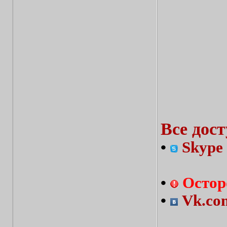
Все дос
•
Skype 
•
Остор
•
Vk.com