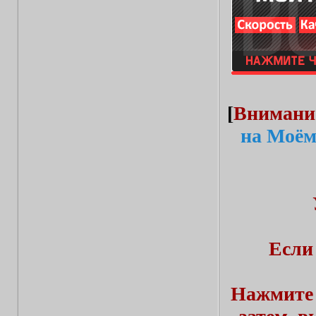
[
Внимани
на Моём
Если
Нажмите 