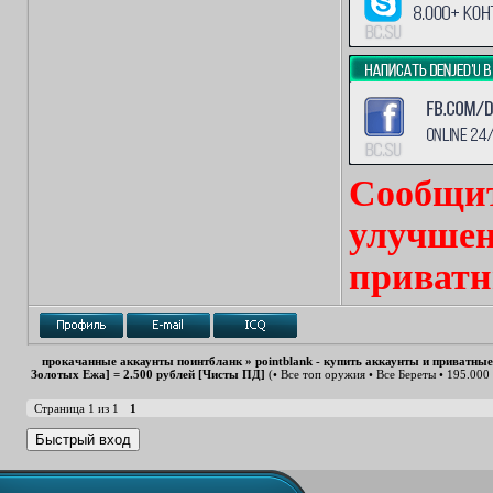
Сообщит
улучшен
приватн
прокачанные аккаунты поинтбланк
»
pointblank - купить аккаунты и приватны
Золотых Ежа] = 2.500 рублей [Чисты ПД]
(• Все топ оружия • Все Береты • 195.000
Страница
1
из
1
1