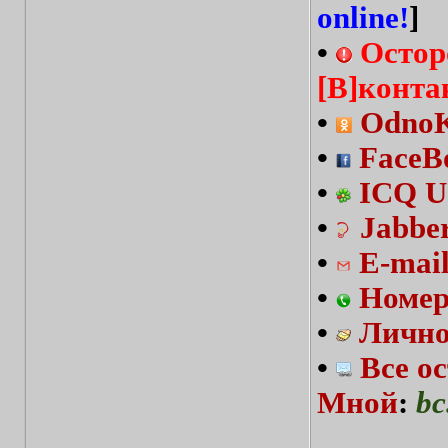
online!
]
•
Остор
[В]конта
•
OdnoKl
•
FaceBo
•
ICQ U
•
Jabbe
•
E-mai
•
Номер
•
Лично
•
Все о
Мной
:
bc