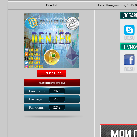
DenJed
Дата: Понедельник, 2017.0
Администраторы
Сообщений:
7473
Награды:
239
Репутация:
2242