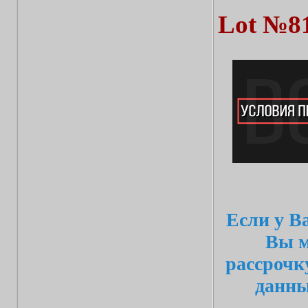
Lot №8
Если у В
Вы м
рассрочк
данн