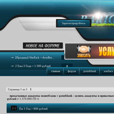
Зарегистрируйтесь
[Продажа] WarPack + AvtoBot...
44
2 Ежа 3 Года = 1.300 рублей
0
главная
форум
pointblank
warface
Страница
1
из
1
1
прокачанные аккаунты поинтбланк
»
pointblank - купить аккаунты и приватны
рублей
(• 1.370.000 ГП •)
Ёж 1 Год = 800 рублей