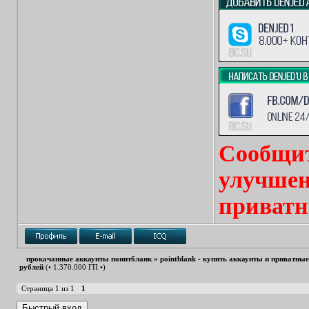
Сообщит
улучшен
приватн
прокачанные аккаунты поинтбланк
»
pointblank - купить аккаунты и приватны
рублей
(• 1.370.000 ГП •)
Страница
1
из
1
1