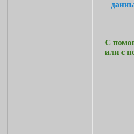
данн
С помо
или с 