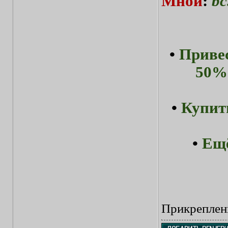
Мной
:
bc
•
Привес
50%-
•
Купит
•
Ещё
Прикреплен