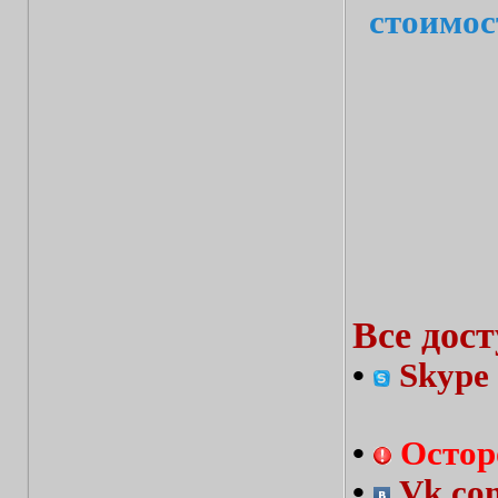
стоимос
Все дос
•
Skype 
•
Остор
•
Vk.com