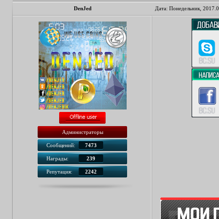
DenJed
Дата: Понедельник, 2017.0
Администраторы
Сообщений:
7473
Награды:
239
Репутация:
2242