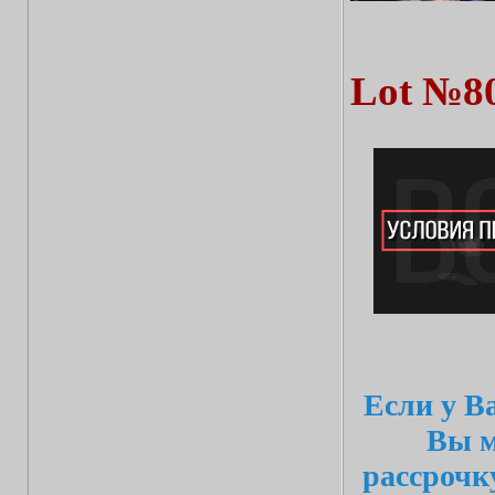
Lot №8
Если у В
Вы м
рассрочк