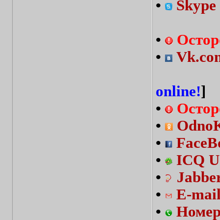
•
Skype 
•
Остор
•
Vk.com
online!
]
•
Остор
•
OdnoKl
•
FaceBo
•
ICQ U
•
Jabbe
•
E-mai
•
Номер