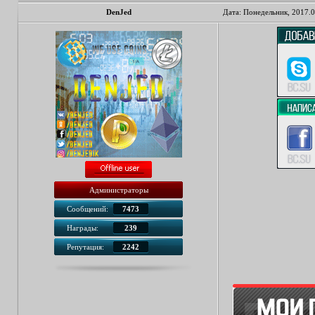
DenJed
Дата: Понедельник, 2017.0
Администраторы
Сообщений:
7473
Награды:
239
Репутация:
2242