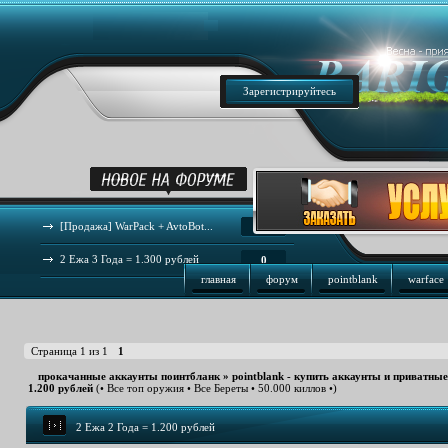
Зарегистрируйтесь
[Продажа] WarPack + AvtoBot...
44
2 Ежа 3 Года = 1.300 рублей
0
главная
форум
pointblank
warface
Страница
1
из
1
1
прокачанные аккаунты поинтбланк
»
pointblank - купить аккаунты и приватны
1.200 рублей
(• Все топ оружия • Все Береты • 50.000 киллов •)
2 Ежа 2 Года = 1.200 рублей