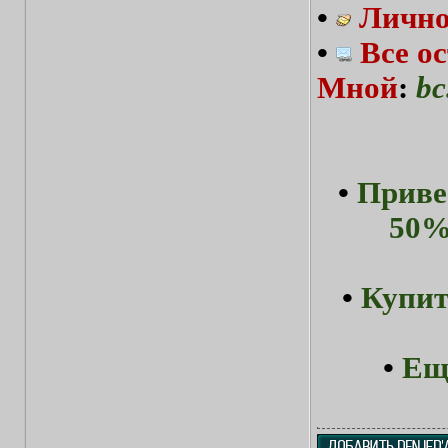
•
Лично
•
Все о
Мной
:
bc
•
Приве
50%
•
Купит
•
Ещ