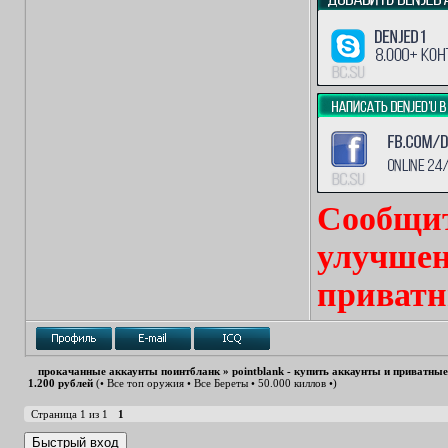
Сообщит
улучшен
приватн
прокачанные аккаунты поинтбланк
»
pointblank - купить аккаунты и приватны
1.200 рублей
(• Все топ оружия • Все Береты • 50.000 киллов •)
Страница
1
из
1
1