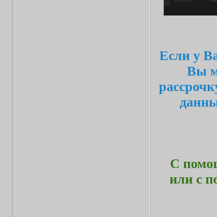
Если у В
Вы м
рассрочк
данн
С помо
или с 