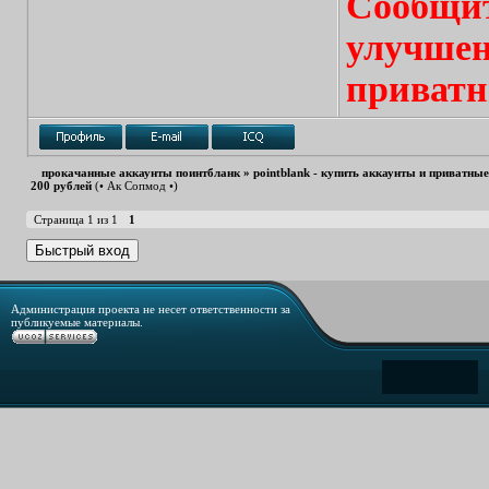
Сообщит
улучшен
приватн
прокачанные аккаунты поинтбланк
»
pointblank - купить аккаунты и приватны
200 рублей
(• Ак Сопмод •)
Страница
1
из
1
1
Администрация проекта не несет ответственности за
публикуемые материалы.