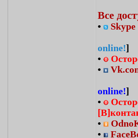
Все дос
•
Skype 
online!
]
•
Остор
•
Vk.com
online!
]
•
Остор
[В]конта
•
OdnoKl
•
FaceBo