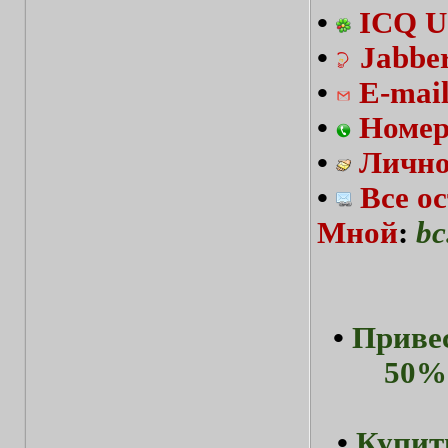
•
ICQ U
•
Jabbe
•
E-mai
•
Номер
•
Лично
•
Все о
Мной
:
bc
•
Привес
50%-
•
Купит