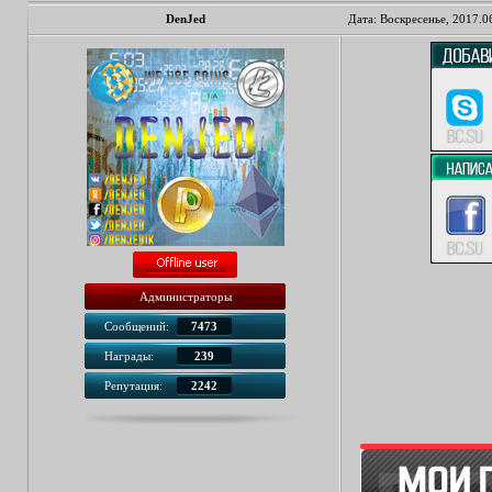
DenJed
Дата: Воскресенье, 2017.0
Администраторы
Сообщений:
7473
Награды:
239
Репутация:
2242