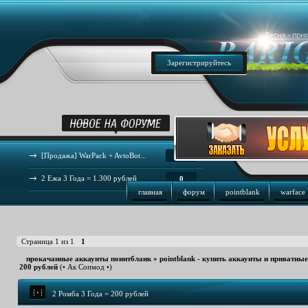
Зарегистрируйтесь
[Продажа] WarPack + AvtoBot...
44
2 Ежа 3 Года = 1.300 рублей
0
главная
форум
pointblank
warface
Страница
1
из
1
1
прокачанные аккаунты поинтбланк
»
pointblank - купить аккаунты и приватны
200 рублей
(• Ак Сопмод •)
2 Ромба 3 Года = 200 рублей