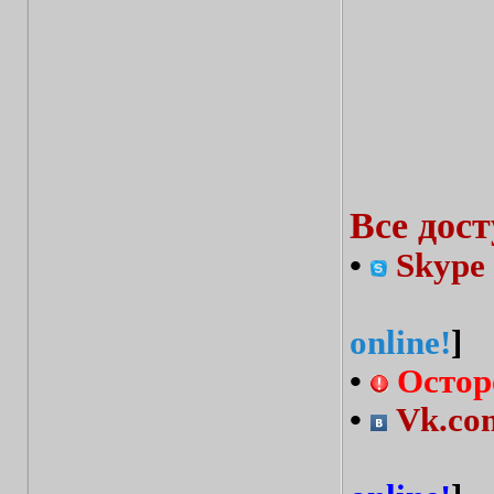
Все дос
•
Skype 
online!
]
•
Остор
•
Vk.com