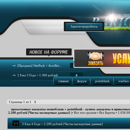
Зарегистрируйтесь
[Продажа] WarPack + AvtoBot...
44
2 Ежа 3 Года = 1.300 рублей
0
главная
форум
pointblank
warface
Страница
1
из
1
1
прокачанные аккаунты поинтбланк
»
pointblank - купить аккаунты и приватны
2.200 рублей [Чисты паспортные данные]
(• Все топ оружия • Все Береты • 1.036.00
3 Ежа 4 Года = 2.200 рублей [Чисты паспортные данные]