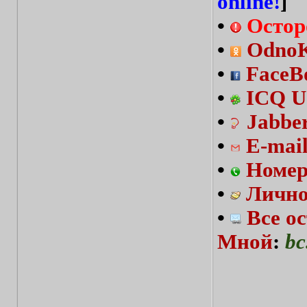
online!
]
•
Остор
•
OdnoKl
•
FaceBo
•
ICQ U
•
Jabbe
•
E-mai
•
Номер
•
Лично
•
Все о
Мной
:
bc