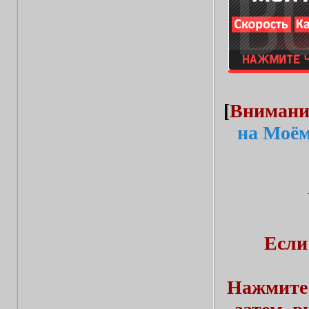
[
Внимани
на Моём
Если
Нажмите 