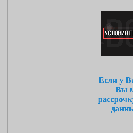
Если у В
Вы м
рассрочк
данн