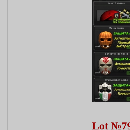
Lot №7