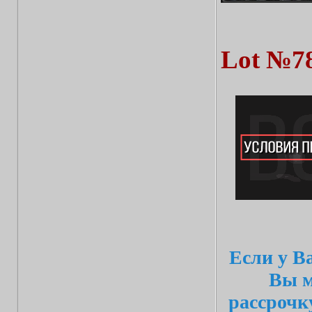
Lot №7
Если у В
Вы м
рассрочк