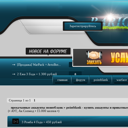
Зарегистрируйтесь
[Продажа] WarPack + AvtoBot...
44
2 Ежа 3 Года = 1.300 рублей
0
главная
форум
pointblank
warface
Страница
1
из
1
1
прокачанные аккаунты поинтбланк
»
pointblank - купить аккаунты и приватны
(• АУГ, Ак Сопмод • 15.000 киллов •)
3 Ромба 4 Года = 450 рублей