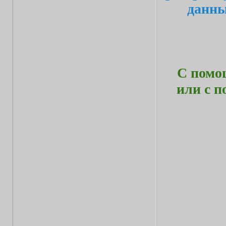
данн
С помо
или с 