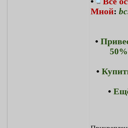
•
Все о
Мной
:
bc
•
Привес
50%-
•
Купит
•
Ещё
Прикреплен