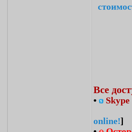
стоимос
Все дос
•
Skype 
online!
]
•
Остор