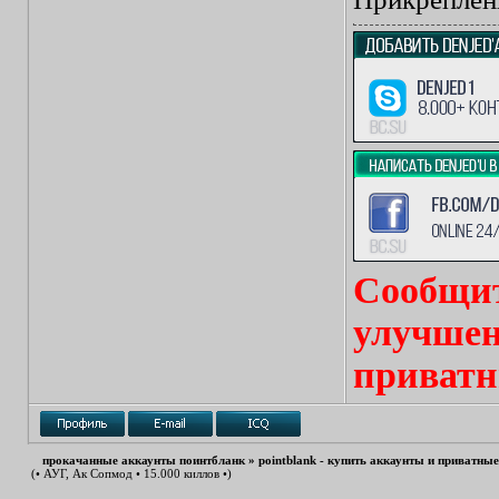
Сообщит
улучшен
приватн
прокачанные аккаунты поинтбланк
»
pointblank - купить аккаунты и приватны
(• АУГ, Ак Сопмод • 15.000 киллов •)