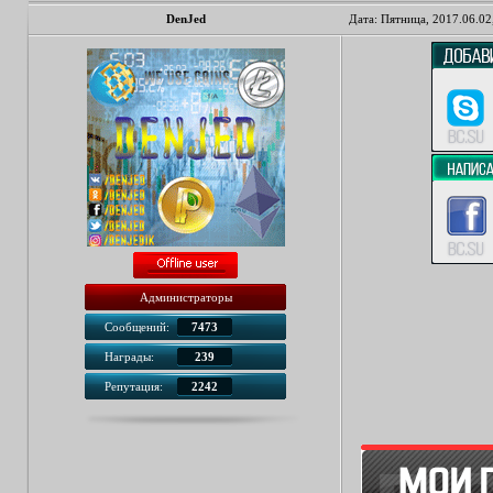
DenJed
Дата: Пятница, 2017.06.02
Администраторы
Сообщений:
7473
Награды:
239
Репутация:
2242