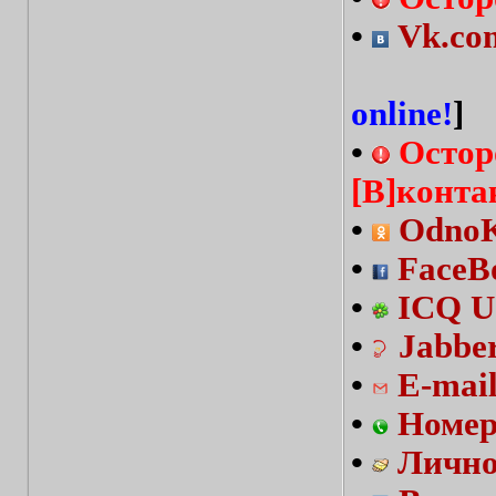
•
Vk.com
online!
]
•
Остор
[В]конта
•
OdnoKl
•
FaceBo
•
ICQ U
•
Jabbe
•
E-mai
•
Номер
•
Лично