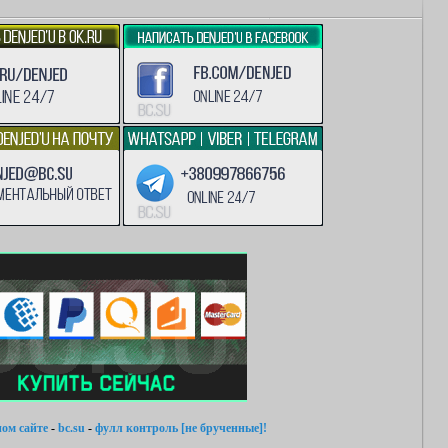
ом сайте
-
bc.su
-
фулл контроль [не брученные]!