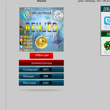
DenJed
Дата: Пятница, 2017.06.02
Администраторы
Сообщений:
7473
Награды:
239
Репутация:
2242