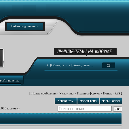
Войти под логином
[Обмен] ←и→ [Вывод] ваши...
22
нлайн покупка
[
Новые сообщения
·
Участники
·
Правила форума
·
Поиск
·
RSS
]
.000 киллов •)