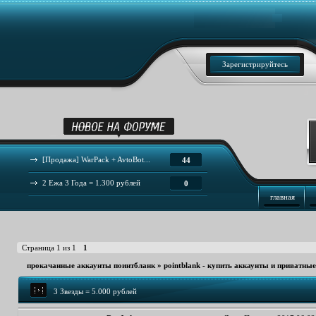
Зарегистрируйтесь
[Продажа] WarPack + AvtoBot...
44
2 Ежа 3 Года = 1.300 рублей
0
главная
Страница
1
из
1
1
прокачанные аккаунты поинтбланк
»
pointblank - купить аккаунты и приватны
3 Звезды = 5.000 рублей