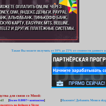
Также Вы можете получить от 10% до 25% от стоимости данного а
дства для связи со Мной:
ed1
[
Более 8.000?+ контактов
] [
Нажмите!
Добавить Меня в skyp
опадитесь на фейков в Skype