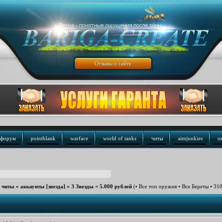
Отзывы о сайте
форум
pointblank
warface
world of tanks
читы
aimjunkies
о
е читы
»
аккаунты [звезда]
»
3 Звезды = 5.000 рублей
(• Все топ оружия • Все Береты • 310