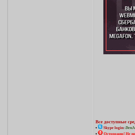
Все доступные сре
•
Skype login
:
DenJ
•
Осторожно!
Не п