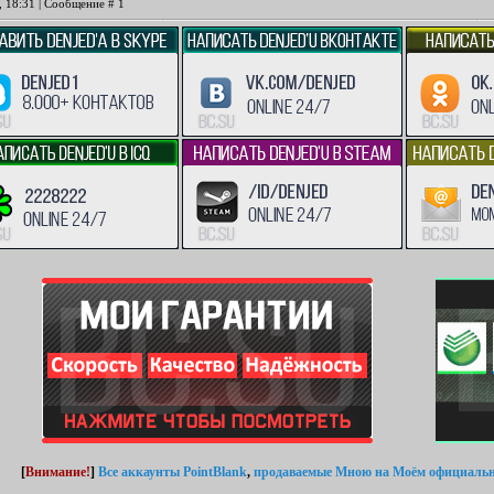
, 18:31 | Сообщение #
1
[
Внимание!
]
Все аккаунты PointBlank
,
продаваемые Мною
на Моём официальн