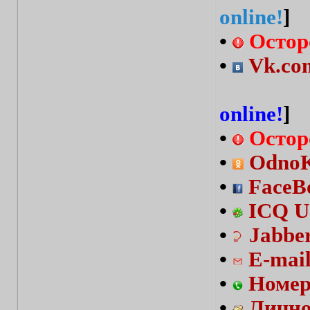
online!
]
•
Остор
•
Vk.com
online!
]
•
Остор
•
OdnoKl
•
FaceBo
•
ICQ U
•
Jabbe
•
E-mai
•
Номер
•
Лично