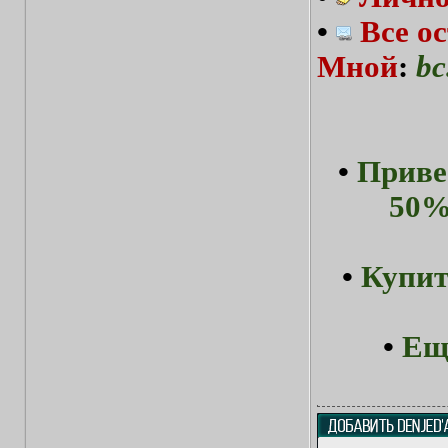
•
Все о
Мной
:
bc
•
Приве
50%
•
Купит
•
Ещ