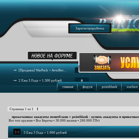
Зарегистрируйтесь
[Продажа] WarPack + AvtoBot...
44
2 Ежа 3 Года = 1.300 рублей
0
главная
форум
pointblank
warface
Страница
1
из
1
1
прокачанные аккаунты поинтбланк
»
pointblank - купить аккаунты и приватны
Все топ оружия • Все Береты • 30.000 киллов • 260.000 ГП•)
3 Ежа 3 Года = 1.900 рублей