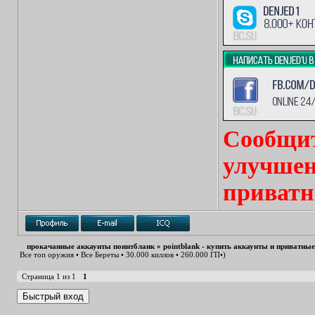
Сообщит
улучшен
приватн
прокачанные аккаунты поинтбланк
»
pointblank - купить аккаунты и приватны
Все топ оружия • Все Береты • 30.000 киллов • 260.000 ГП•)
Страница
1
из
1
1