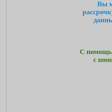
Вы м
рассрочк
данн
С помощью
с по