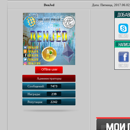
DenJed
Дата: Пятница, 2017.06.02
Администраторы
Сообщений:
7473
Награды:
239
Репутация:
2242