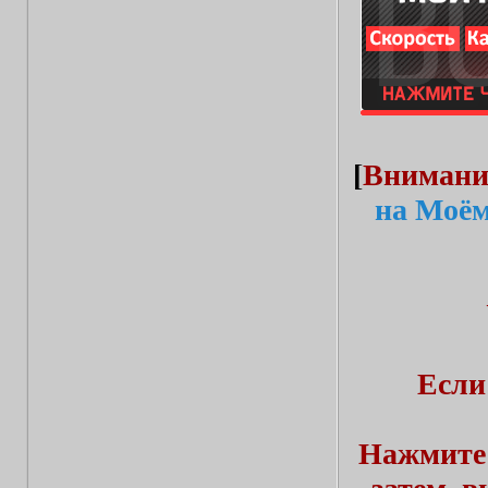
[
Внимани
на Моём
Если
Нажмите 