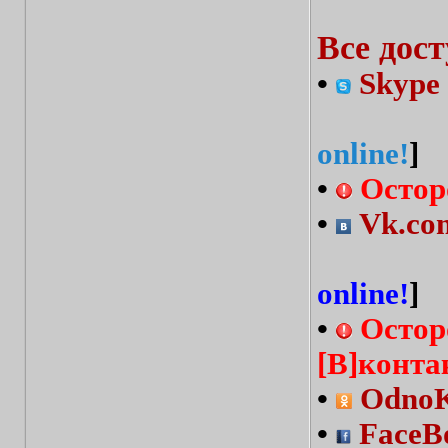
Все дос
•
Skype 
online!
]
•
Остор
•
Vk.com
online!
]
•
Остор
[В]конта
•
OdnoKl
•
FaceBo