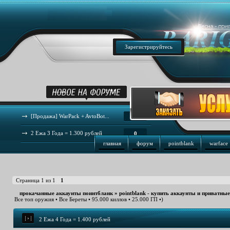
Зарегистрируйтесь
[Продажа] WarPack + AvtoBot...
44
2 Ежа 3 Года = 1.300 рублей
0
главная
форум
pointblank
warface
Страница
1
из
1
1
прокачанные аккаунты поинтбланк
»
pointblank - купить аккаунты и приватны
Все топ оружия • Все Береты • 95.000 киллов • 25.000 ГП •)
2 Ежа 4 Года = 1.400 рублей