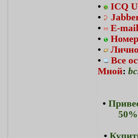
•
ICQ U
•
Jabbe
•
E-mai
•
Номер
•
Лично
•
Все о
Мной
:
bc
•
Привес
50%-
•
Купит