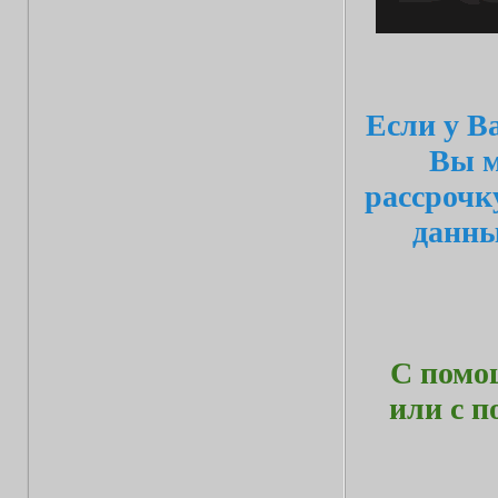
Если у В
Вы м
рассрочк
данн
С помо
или с 