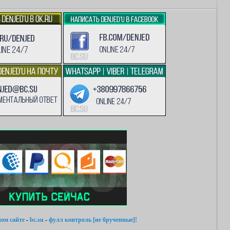
ом сайте
-
bc.su
-
фулл контроль [не брученные]!