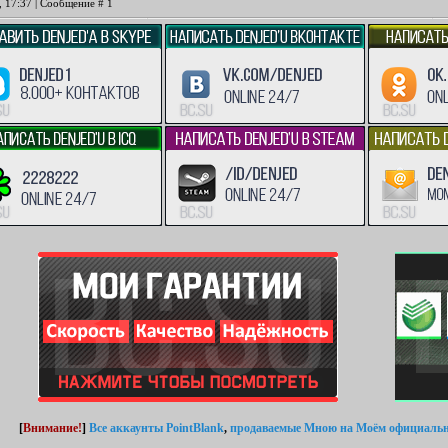
, 17:37 | Сообщение #
1
[
Внимание!
]
Все аккаунты PointBlank
,
продаваемые Мною
на Моём официальн