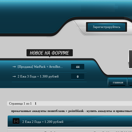
Зарегистрируйтесь
[Продажа] WarPack + AvtoBot...
44
2 Ежа 3 Года = 1.300 рублей
0
главная
Страница
1
из
1
1
прокачанные аккаунты поинтбланк
»
pointblank - купить аккаунты и приватны
2 Ежа 2 Года = 1.200 рублей