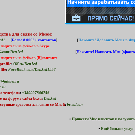
дства для связи со Мной:
ed1
[
Более 8.000?+ контактов
] [
Нажмите!
Добавить Меня в skyp
опадитесь на фейков в Skype
.com/DenJed
[
Нажмите!
Написать Мне [в]конта
опадитесь на фейков [В]контакте
profile
:
OK.ru/DenJed
file
:
FaceBook.com/DenJed1997
2
@jabber.ru
.su
о телефона
:
+380997866756
е
на форуме
сайта bc.su
:
DenJed
ступные средства для связи со Мной
:
bc.su/con
•
Привести Мне клиентов и получить
•
Ещё больше услуг 