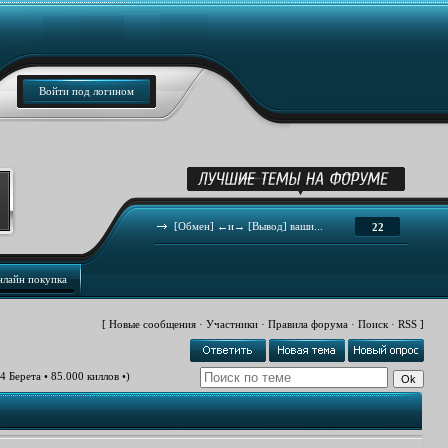
Войти под логином
[Обмен] ←и→ [Вывод] ваши...
22
нлайн покупка
[
Новые сообщения
·
Участники
·
Правила форума
·
Поиск
·
RSS
]
 Берета • 85.000 киллов •)