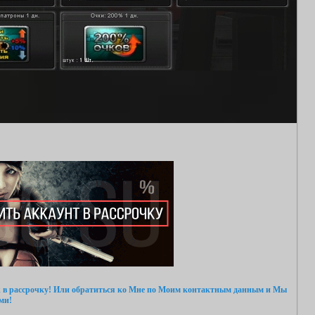
 в рассрочку!
Или обратиться ко Мне
по Моим контактным данным
и Мы
ми!