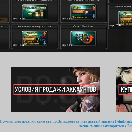
ой суммы, для покупки аккаунта, то Вы можете купить данный аккаунт PointBlank
всегда сможем договориться с Ва