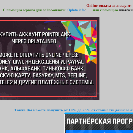
Online-оплата за аккаунт:
С помощью сервиса для online-оплаты
:
Oplata.info
:
или с помощью
платёжн
Также Вы можете получить от 10% до 25% от стоимости данного а