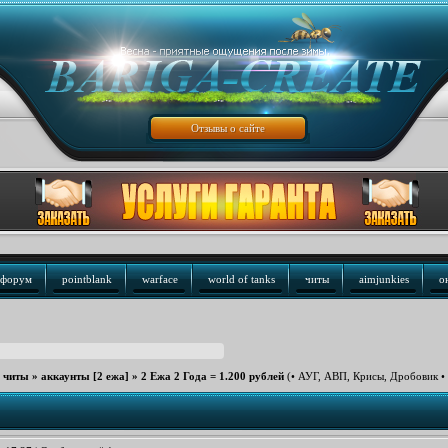
Отзывы о сайте
форум
pointblank
warface
world of tanks
читы
aimjunkies
о
е читы
»
аккаунты [2 ежа]
»
2 Ежа 2 Года = 1.200 рублей
(• АУГ, АВП, Крисы, Дробовик • 4