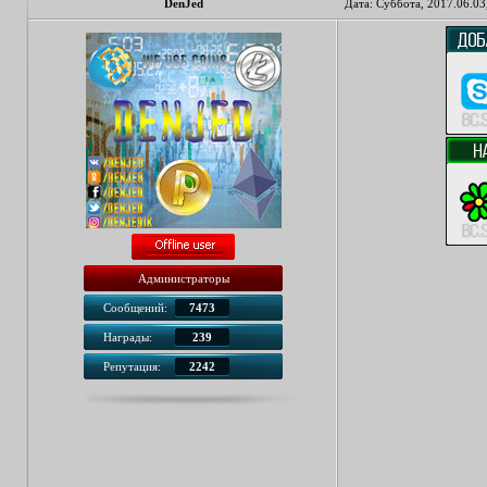
DenJed
Дата: Суббота, 2017.06.03
Администраторы
Сообщений:
7473
Награды:
239
Репутация:
2242