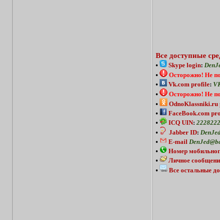
Все доступные сре
•
Skype login
:
DenJ
•
Осторожно!
Не п
•
Vk.com profile
:
VK
•
Осторожно!
Не п
•
OdnoKlassniki.ru 
•
FaceBook.com pro
•
ICQ UIN
:
222822
•
Jabber ID
:
DenJed
•
E-mail
DenJed@bc
•
Номер мобильног
•
Личное сообщени
•
Все остальные до