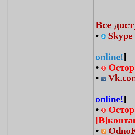
Все дос
•
Skype 
online!
]
•
Остор
•
Vk.com
online!
]
•
Остор
[В]конта
•
OdnoKl