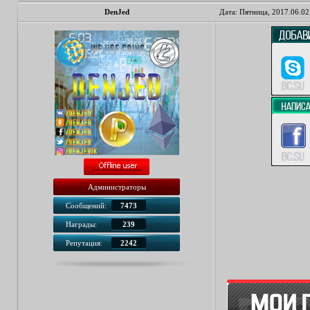
DenJed
Дата: Пятница, 2017.06.02
Администраторы
Сообщений:
7473
Награды:
239
Репутация:
2242