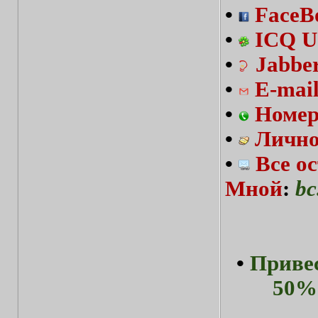
•
FaceBo
•
ICQ U
•
Jabbe
•
E-mai
•
Номер
•
Лично
•
Все о
Мной
:
bc
•
Привес
50%-