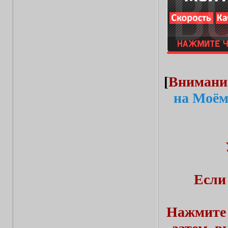
[
Внимани
на Моём
Если
Нажмите 