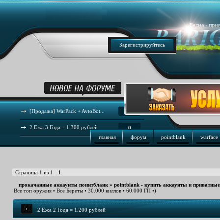
Зарегистрируйтесь
[Продажа] WarPack + AvtoBot...
44
2 Ежа 3 Года = 1.300 рублей
0
главная
форум
pointblank
warface
Страница
1
из
1
1
прокачанные аккаунты поинтбланк
»
pointblank - купить аккаунты и приватны
Все топ оружия • Все Береты • 30.000 киллов • 60.000 ГП •)
2 Ежа 2 Года = 1.200 рублей