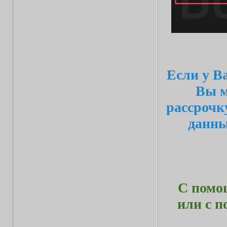
Если у В
Вы м
рассрочк
данн
С помо
или с 