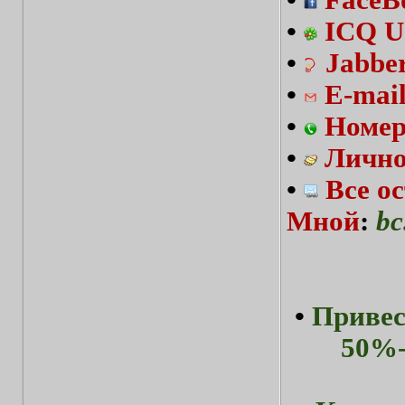
•
FaceBo
•
ICQ U
•
Jabbe
•
E-mai
•
Номер
•
Лично
•
Все о
Мной
:
bc
•
Привес
50%-