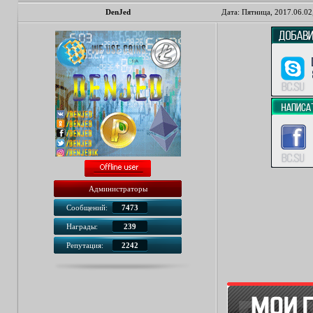
DenJed
Дата: Пятница, 2017.06.02
Администраторы
Сообщений:
7473
Награды:
239
Репутация:
2242