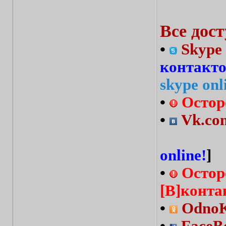
Все дос
•
Skype 
контакт
skype onl
•
Остор
•
Vk.com
online!
]
•
Остор
[В]конта
•
OdnoKl