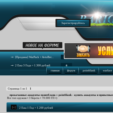
Зарегистрируйтесь
[Продажа] WarPack + AvtoBot...
44
2 Ежа 3 Года = 1.300 рублей
0
главная
форум
pointblank
warface
Страница
1
из
1
1
прокачанные аккаунты поинтбланк
»
pointblank - купить аккаунты и приватны
Все топ оружия • 3 Берета • 70.000 ГП •)
2 Ежа 1 Год = 1.200 рублей