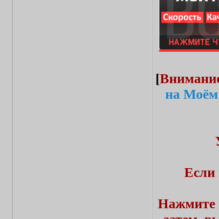
[
Внимани
на Моём
Если 
Нажмите 