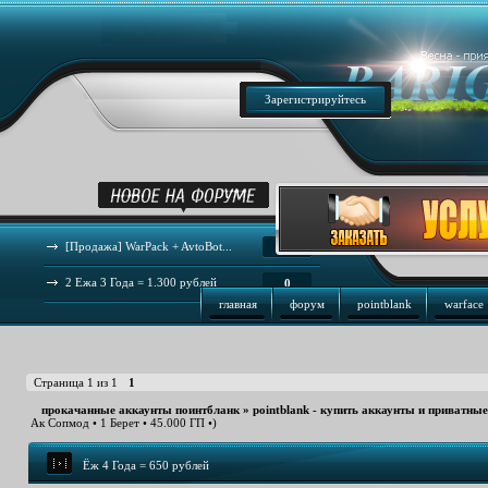
Зарегистрируйтесь
[Продажа] WarPack + AvtoBot...
44
2 Ежа 3 Года = 1.300 рублей
0
главная
форум
pointblank
warface
Страница
1
из
1
1
прокачанные аккаунты поинтбланк
»
pointblank - купить аккаунты и приватны
Ак Сопмод • 1 Берет • 45.000 ГП •)
Ёж 4 Года = 650 рублей