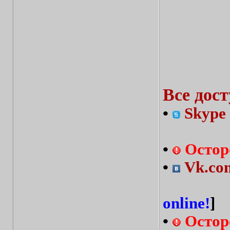
Все дос
•
Skype 
•
Остор
•
Vk.com
online!
]
•
Остор