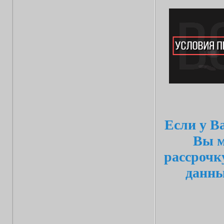
Если у В
Вы м
рассрочк
данн