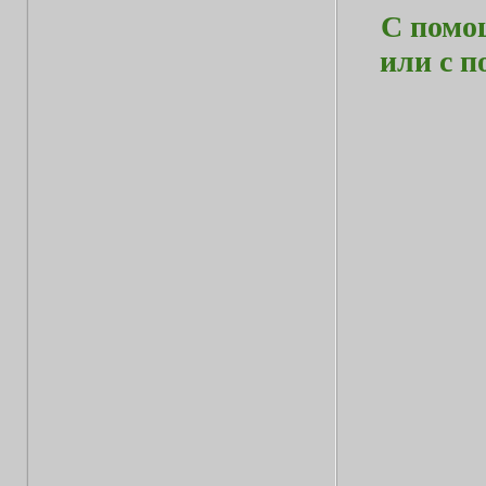
С помо
или с 