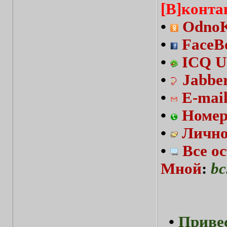
[В]конта
•
OdnoKl
•
FaceBo
•
ICQ U
•
Jabbe
•
E-mai
•
Номер
•
Лично
•
Все о
Мной
:
bc
•
Привес