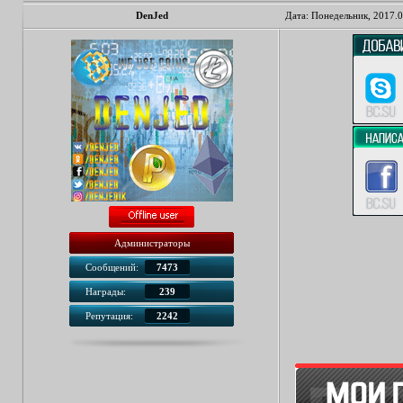
DenJed
Дата: Понедельник, 2017.0
Администраторы
Сообщений:
7473
Награды:
239
Репутация:
2242