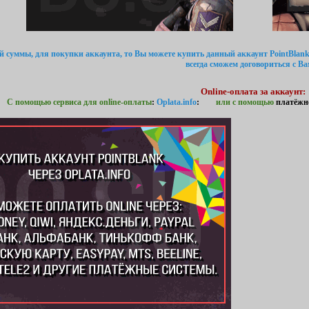
ой суммы, для покупки аккаунта, то Вы можете купить данный аккаунт PointBlank
всегда сможем договориться с Ва
Online-оплата за аккаунт:
С помощью сервиса для online-оплаты
:
Oplata.info
:
или с помощью
платёжн