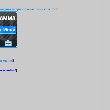
ккаунта за приведённых Вами клиентов!
e online!
]
кте online!
]