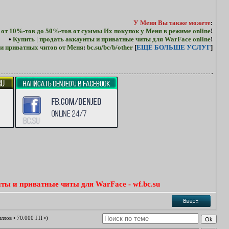
У Меня Вы также можете
:
 от 10%-тов до 50%-тов от суммы Их покупок у Меня в режиме online
!
•
Купить | продать аккаунты и приватные читы для WarFace online
!
и приватных читов от Меня
:
bc.su/bc/b/other
[
ЕЩЁ БОЛЬШЕ УСЛУГ
]
ты и приватные читы для WarFace - wf.bc.su
иллов • 70.000 ГП •)