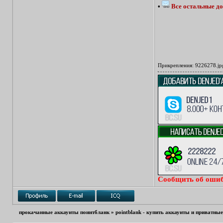
•
Все остальные до
Прикрепления:
9226278.jp
Сообщить об ошиб
прокачанные аккаунты поинтбланк
»
pointblank - купить аккаунты и приватны