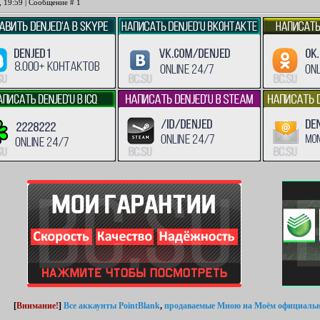
, 19:59 | Сообщение #
1
[
Внимание!
]
Все аккаунты PointBlank
,
продаваемые Мною
на Моём официальн