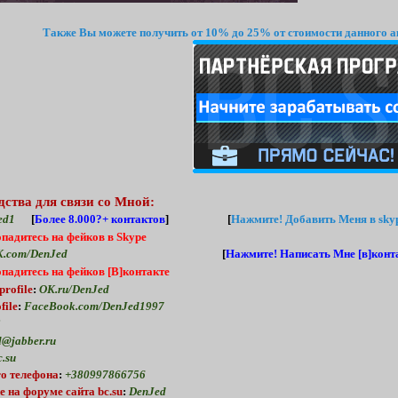
Также Вы можете получить от 10% до 25% от стоимости данного а
дства для связи со Мной:
ed1
[
Более 8.000?+ контактов
] [
Нажмите!
Добавить Меня в skyp
опадитесь на фейков в Skype
.com/DenJed
[
Нажмите!
Написать Мне [в]конта
опадитесь на фейков [В]контакте
profile
:
OK.ru/DenJed
file
:
FaceBook.com/DenJed1997
2
@jabber.ru
.su
о телефона
:
+380997866756
е
на форуме
сайта bc.su
:
DenJed