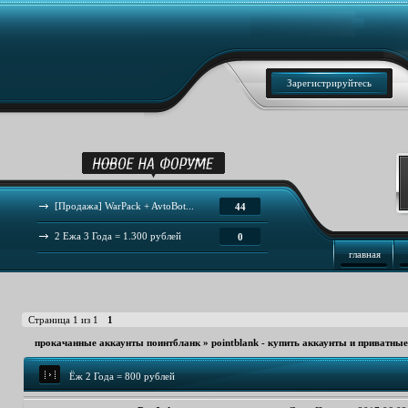
Зарегистрируйтесь
[Продажа] WarPack + AvtoBot...
44
2 Ежа 3 Года = 1.300 рублей
0
главная
Страница
1
из
1
1
прокачанные аккаунты поинтбланк
»
pointblank - купить аккаунты и приватны
Ёж 2 Года = 800 рублей