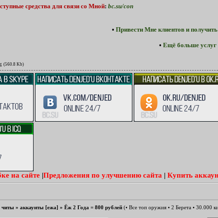
ступные средства для связи со Мной
:
bc.su/con
•
Привести Мне клиентов и получить
•
Ещё больше услуг 
g
(560.8 Kb)
ке на сайте
|
Предложения по улучшению сайта
|
Купить аккаун
е читы
»
аккаунты [ежа]
»
Ёж 2 Года = 800 рублей
(• Все топ оружия • 2 Берета • 30.000 к