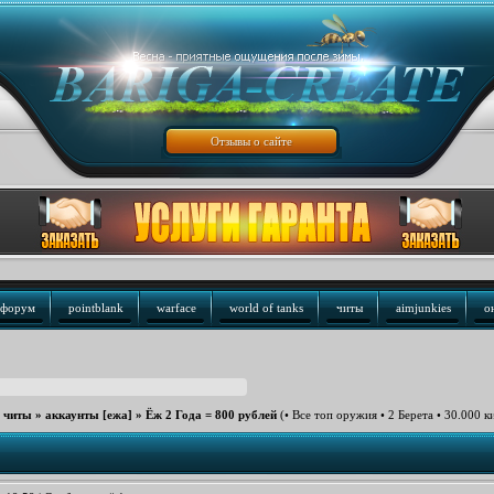
Отзывы о сайте
форум
pointblank
warface
world of tanks
читы
aimjunkies
о
е читы
»
аккаунты [ежа]
»
Ёж 2 Года = 800 рублей
(• Все топ оружия • 2 Берета • 30.000 к