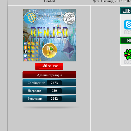
DenJed
Дата: Пятница, 2017.06.02
Администраторы
Сообщений:
7473
Награды:
239
Репутация:
2242