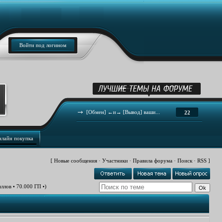
Войти под логином
[Обмен] ←и→ [Вывод] ваши...
22
нлайн покупка
[
Новые сообщения
·
Участники
·
Правила форума
·
Поиск
·
RSS
]
иллов • 70.000 ГП •)