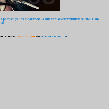
 в рассрочку!
Или обратиться ко Мне
по Моим контактным данным
и Мы
ми!
ой системы
Яндекс.Деньги
или
банковской карты
: