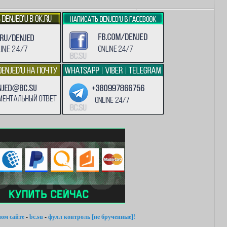
ом сайте
-
bc.su
-
фулл контроль [не брученные]!