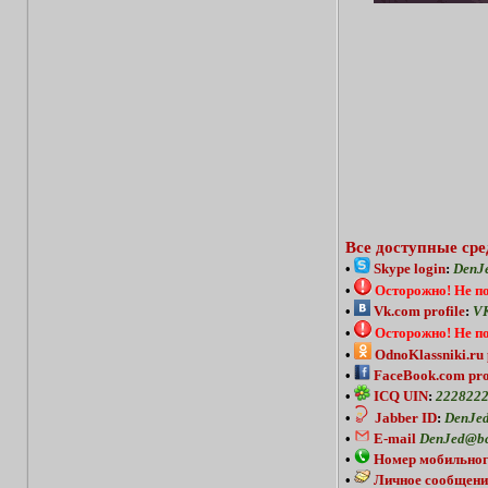
Все доступные сре
•
Skype login
:
DenJ
•
Осторожно!
Не п
•
Vk.com profile
:
VK
•
Осторожно!
Не п
•
OdnoKlassniki.ru 
•
FaceBook.com pro
•
ICQ UIN
:
222822
•
Jabber ID
:
DenJed
•
E-mail
DenJed@bc
•
Номер мобильног
•
Личное сообщени