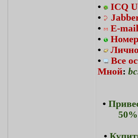
•
ICQ U
•
Jabbe
•
E-mai
•
Номер
•
Лично
•
Все о
Мной
:
bc
•
Привес
50%-
•
Купит