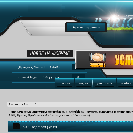
Зарегистрируйтесь
[Продажа] WarPack + AvtoBot...
44
2 Ежа 3 Года = 1.300 рублей
0
главная
форум
pointblank
warface
Страница
1
из
1
1
прокачанные аккаунты поинтбланк
»
pointblank - купить аккаунты и приватны
АВП, Крисы, Дробовик • Ак Сопмод к пок. • 55к киллов)
Ёж 4 Года = 850 рублей