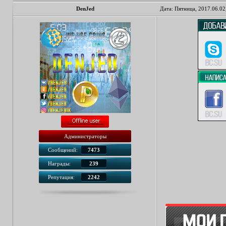
DenJed
Дата: Пятница, 2017.06.02
Администраторы
Сообщений:
7473
Награды:
239
Репутация:
2242