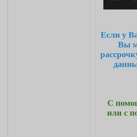
Если у В
Вы м
рассрочк
данн
С помо
или с 