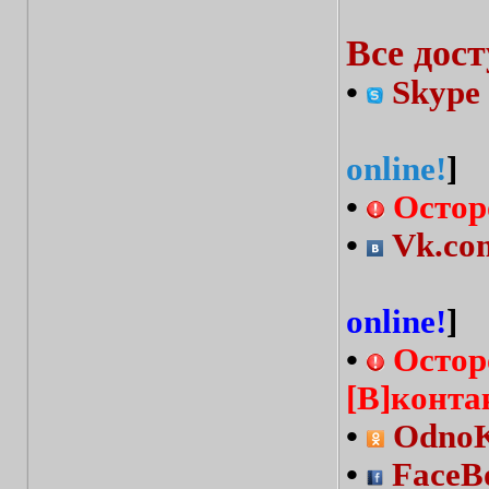
Все дос
•
Skype 
online!
]
•
Остор
•
Vk.com
online!
]
•
Остор
[В]конта
•
OdnoKl
•
FaceBo