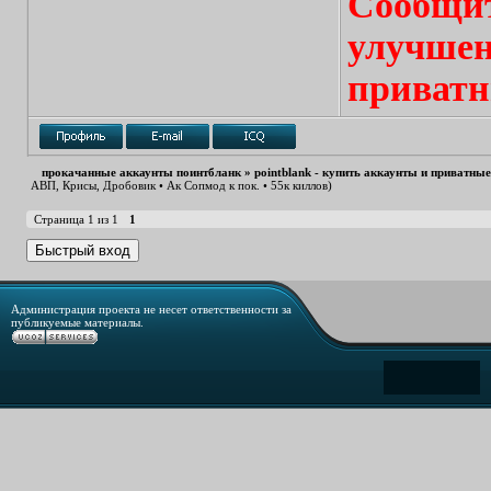
Сообщит
улучшен
приватн
прокачанные аккаунты поинтбланк
»
pointblank - купить аккаунты и приватны
АВП, Крисы, Дробовик • Ак Сопмод к пок. • 55к киллов)
Страница
1
из
1
1
Администрация проекта не несет ответственности за
публикуемые материалы.