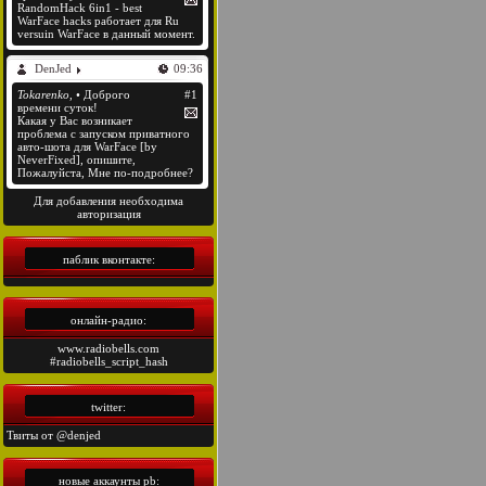
Для добавления необходима
авторизация
паблик вконтакте:
онлайн-радио:
www.radiobells.com
#radiobells_script_hash
twitter:
Твиты от @denjed
новые аккаунты pb: