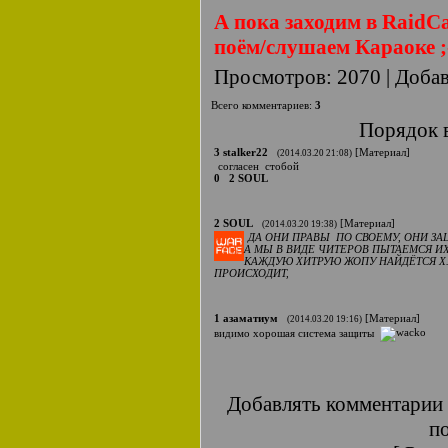
А пока заходим в RaidC
поём/слушаем Караоке ;
Просмотров
:
2070
|
Доба
Всего комментариев
:
3
Порядок 
3
stalker22
[
Материал
]
(2014.03.20 21:08)
согласен стобой
0
2
SOUL
2
SOUL
[
Материал
]
(2014.03.20 19:38)
ДА ОНИ ПРАВЫ ПО СВОЕМУ, ОНИ З
А МЫ В ВИДЕ ЧИТЕРОВ ПЫТАЕМСЯ ИХ
КАЖДУЮ ХИТРУЮ ЖОПУ НАЙДЁТСЯ Х...
ПРОИСХОДИТ,
1
азаматиум
[
Материал
]
(2014.03.20 19:16)
видимо хорошая система защиты
Добавлять комментарии 
по