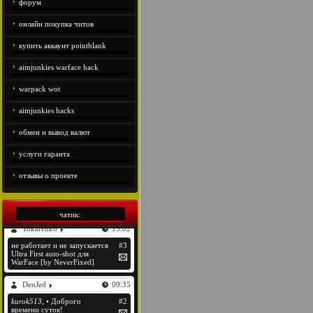
форум
онлайн покупка читов
купить аккаунт pointblank
aimjunkies warface hack
warpack wot
aimjunkies hacks
обмен и вывод валют
услуги гаранта
отзывы о проекте
чатик: