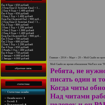
Ёж 4 Года = 650 рублей
2 Голд Ежа [2 Золотых Ежа] = 1...
2 Ежа 4 Года = 1.400 рублей
Ёж 4 Года = 650 рублей
2 Ежа 1 Год = 1.400 рублей
Голд Ёж [Золотой Ёж] = 900 руб...
2 Голд Ежа [2 Золотых Ежа] = 1...
Ёж 2 Года = 800 рублей
2 Ежа 1 Год = 1.200 рублей
3 Ежа 2 Года = 1.800 рублей
2 Ежа 4 Года = 1.400 рублей
Голд Ёж [Золотой Ёж] = 900 руб...
Ёж 3 Года = 700 рублей
Ёж 2 Года = 600 рублей
2 Ежа 1 Год = 1.200 рублей
Ёж 4 Года = 650 рублей
3 Ромба 1 Год = 400 рублей
Ёж 4 Года = 750 рублей
2 Звезды = 4.000 рублей
Главная
»
2014
»
Март
»
20
» Мой Скайп во врем
2 Звезды = 4.000 рублей
Мой Скайп во время обновления WarFace или "П
Ребята, не нужно
обратная связь:
писать один и то
статистика:
Когда читы обнов
Статистика онлайн:
Над читами рабо
Онлайн всего:
1
Гостей:
1
человек и он Р
Пользователей:
0