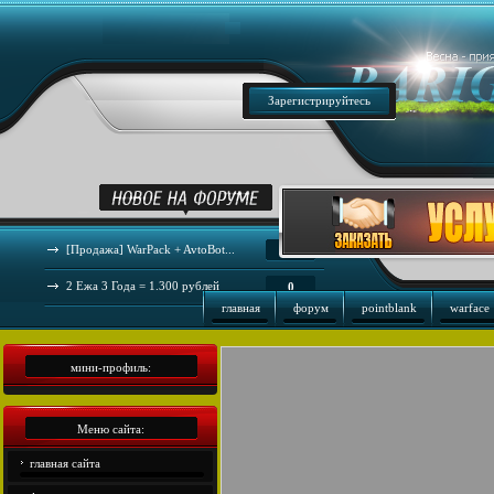
Зарегистрируйтесь
[Продажа] WarPack + AvtoBot...
44
2 Ежа 3 Года = 1.300 рублей
0
главная
форум
pointblank
warface
мини-профиль:
Меню сайта:
главная сайта