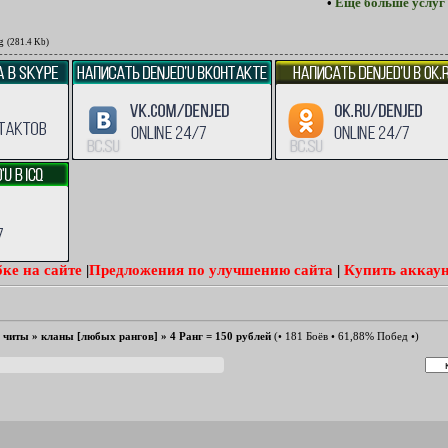
•
Ещё больше услуг 
g
(281.4 Kb)
ке на сайте
|
Предложения по улучшению сайта
|
Купить аккаун
е читы
»
кланы [любых рангов]
»
4 Ранг = 150 рублей
(• 181 Боёв • 61,88% Побед •)