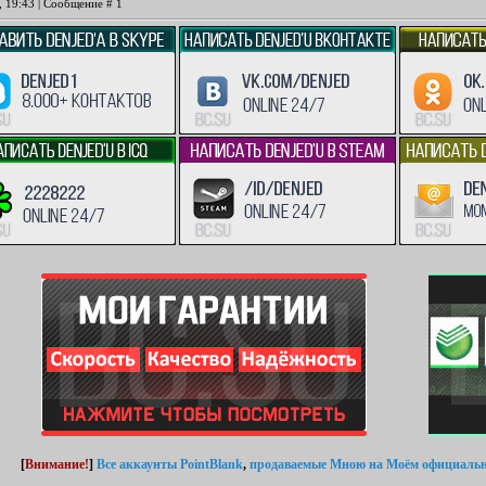
, 19:43 | Сообщение #
1
[
Внимание!
]
Все аккаунты PointBlank
,
продаваемые Мною
на Моём официальн