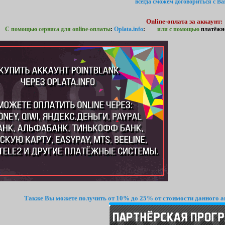
всегда сможем договориться с Ва
Online-оплата за аккаунт:
С помощью сервиса для online-оплаты
:
Oplata.info
:
или с помощью
платёжн
Также Вы можете получить от 10% до 25% от стоимости данного а