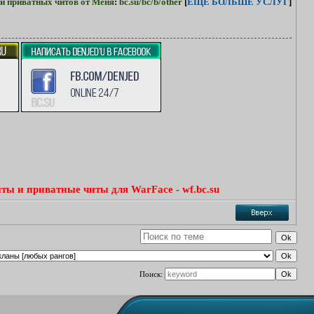
и приватных читов от Меня
:
bc.su/bc/b/other
[
ЕЩЁ БОЛЬШЕ УСЛУГ
]
ты и приватные читы для WarFace - wf.bc.su
Поиск: