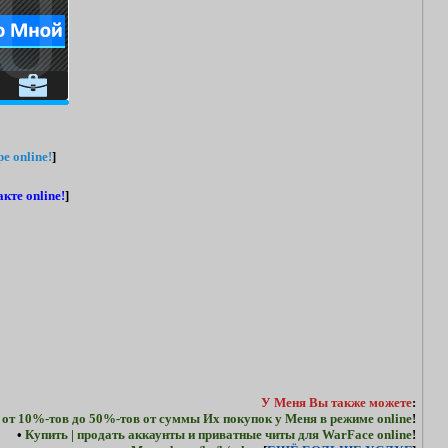
e online!
]
кте online!
]
У Меня Вы также можете
:
 от 10%-тов до 50%-тов от суммы Их покупок у Меня в режиме online
!
•
Купить | продать аккаунты и приватные читы для WarFace online
!