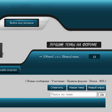
Войти под логином
[Обмен] ←и→ [Вывод] ваши...
22
нлайн покупка
[
Новые сообщения
·
Участники
·
Правила форума
·
Поиск
·
RSS
]