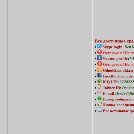
Все доступные сре
•
Skype login
:
DenJ
•
Осторожно!
Не п
•
Vk.com profile
:
VK
•
Осторожно!
Не п
•
OdnoKlassniki.ru 
•
FaceBook.com pro
•
ICQ UIN
:
222822
•
Jabber ID
:
DenJed
•
E-mail
DenJed@bc
•
Номер мобильног
•
Личное сообщени
•
Все остальные до