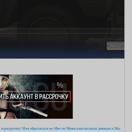
 в рассрочку!
Или обратиться ко Мне
по Моим контактным данным
и Мы