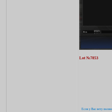
Lot №7853
Если у Вас нету полн