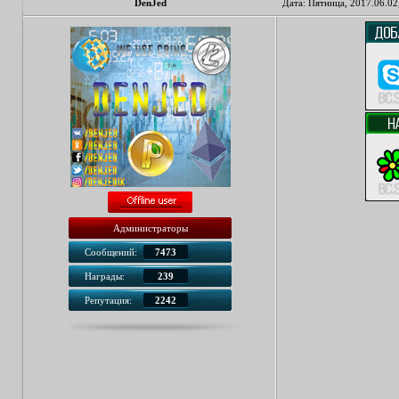
DenJed
Дата: Пятница, 2017.06.02
Администраторы
Сообщений:
7473
Награды:
239
Репутация:
2242