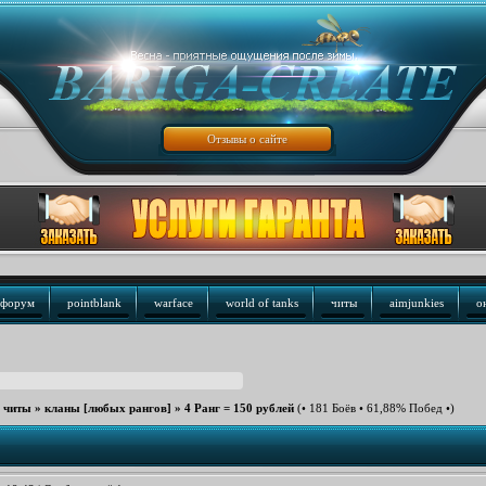
Отзывы о сайте
форум
pointblank
warface
world of tanks
читы
aimjunkies
о
е читы
»
кланы [любых рангов]
»
4 Ранг = 150 рублей
(• 181 Боёв • 61,88% Побед •)