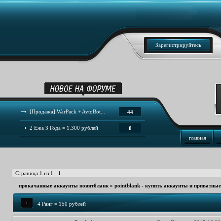
Зарегистрируйтесь
[Продажа] WarPack + AvtoBot...
44
2 Ежа 3 Года = 1.300 рублей
0
главная
Страница
1
из
1
1
прокачанные аккаунты поинтбланк
»
pointblank - купить аккаунты и приватны
4 Ранг = 150 рублей