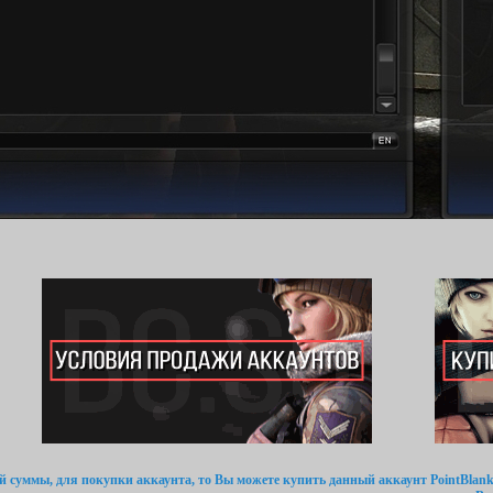
ой суммы, для покупки аккаунта, то Вы можете купить данный аккаунт PointBlank