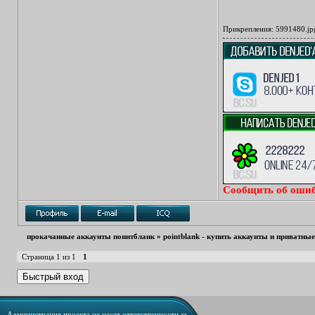
Прикрепления:
5991480.jp
Сообщить об ошиб
прокачанные аккаунты поинтбланк
»
pointblank - купить аккаунты и приватны
Страница
1
из
1
1
Администрация проекта не несет ответственности за