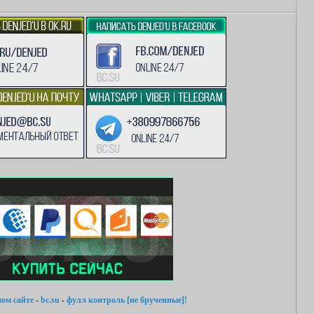
ом сайте
-
bc.su
-
фулл контроль [не брученные]!