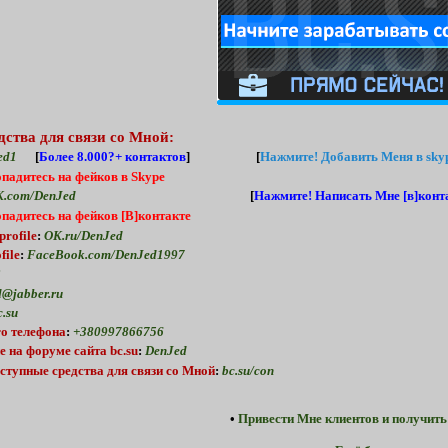
дства для связи со Мной:
ed1
[
Более 8.000?+ контактов
] [
Нажмите!
Добавить Меня в skyp
опадитесь на фейков в Skype
.com/DenJed
[
Нажмите!
Написать Мне [в]конта
опадитесь на фейков [В]контакте
profile
:
OK.ru/DenJed
file
:
FaceBook.com/DenJed1997
2
@jabber.ru
.su
о телефона
:
+380997866756
е
на форуме
сайта bc.su
:
DenJed
ступные средства для связи со Мной
:
bc.su/con
•
Привести Мне клиентов и получить