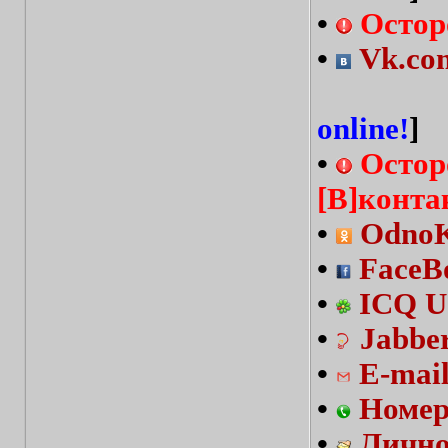
•
Остор
•
Vk.com
online!
]
•
Остор
[В]конта
•
OdnoKl
•
FaceBo
•
ICQ U
•
Jabbe
•
E-mai
•
Номер
•
Лично