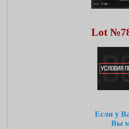
Lot №7
Если у В
Вы м