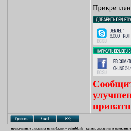
Прикреплен
Сообщит
улучшен
приватн
прокачанные аккаунты поинтбланк
»
pointblank - купить аккаунты и приватны