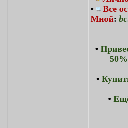
•
Все о
Мной
:
bc
•
Привес
50%-
•
Купит
•
Ещё