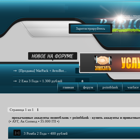
Зарегистрируйтесь
[Продажа] WarPack + AvtoBot...
44
2 Ежа 3 Года = 1.300 рублей
0
главная
форум
pointblank
warface
Страница
1
из
1
1
прокачанные аккаунты поинтбланк
»
pointblank - купить аккаунты и приватны
(• АУГ, Ак Сопмод • 35.000 ГП •)
3 Ромба 2 Года = 400 рублей