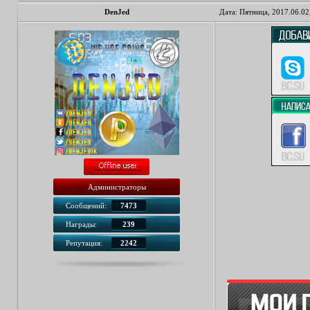
DenJed
Дата: Пятница, 2017.06.02
Администраторы
Сообщений:
7473
Награды:
239
Репутация:
2242