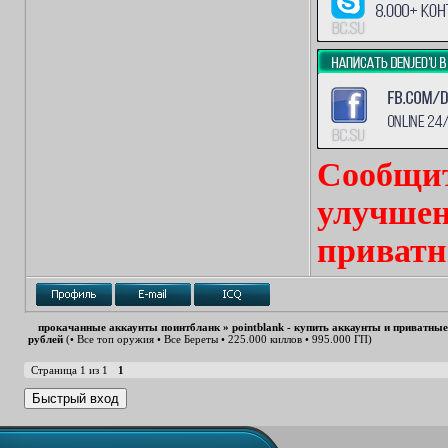
Сообщит
улучшен
приватн
прокачанные аккаунты поинтбланк
»
pointblank - купить аккаунты и приватны
рублей
(• Все топ оружия • Все Береты • 225.000 киллов • 995.000 ГП)
Страница
1
из
1
1