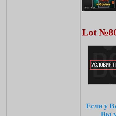
Lot №8
Если у В
Вы м