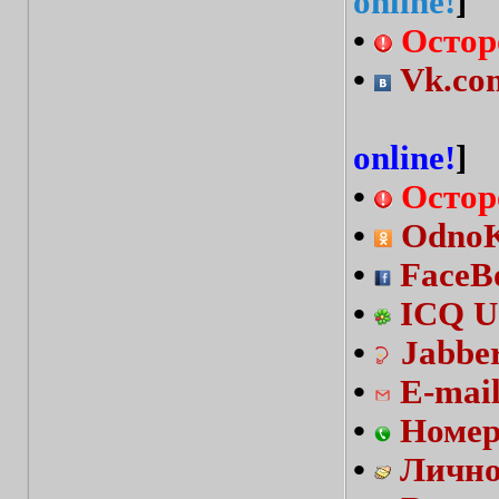
online!
]
•
Остор
•
Vk.com
online!
]
•
Остор
•
OdnoKl
•
FaceBo
•
ICQ U
•
Jabbe
•
E-mai
•
Номер
•
Лично