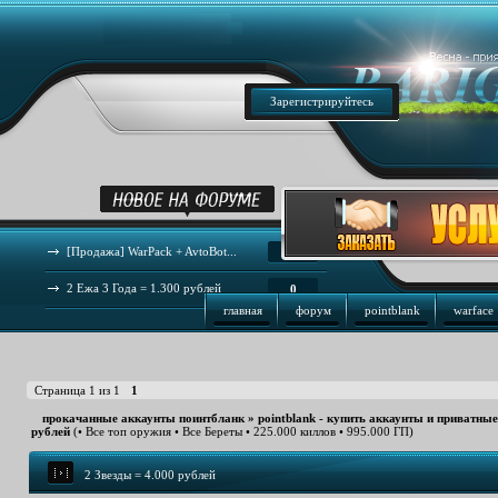
Зарегистрируйтесь
[Продажа] WarPack + AvtoBot...
44
2 Ежа 3 Года = 1.300 рублей
0
главная
форум
pointblank
warface
Страница
1
из
1
1
прокачанные аккаунты поинтбланк
»
pointblank - купить аккаунты и приватны
рублей
(• Все топ оружия • Все Береты • 225.000 киллов • 995.000 ГП)
2 Звезды = 4.000 рублей