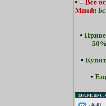
•
Все о
Мной
:
bc
•
Приве
50%
•
Купит
•
Ещ