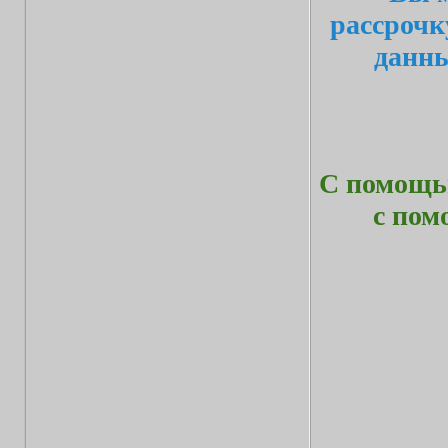
рассрочк
данн
С помощью
с по