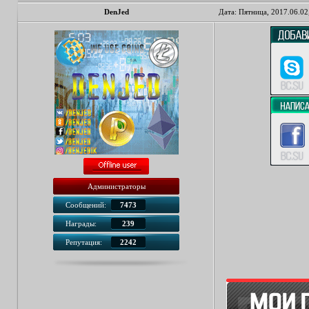
DenJed
Дата: Пятница, 2017.06.02
Администраторы
Сообщений:
7473
Награды:
239
Репутация:
2242