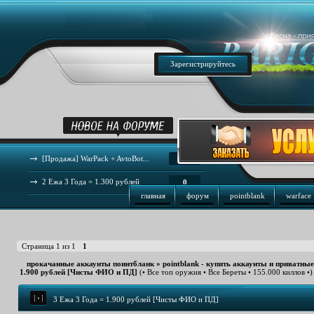
Зарегистрируйтесь
[Продажа] WarPack + AvtoBot...
44
2 Ежа 3 Года = 1.300 рублей
0
главная
форум
pointblank
warface
Страница
1
из
1
1
прокачанные аккаунты поинтбланк
»
pointblank - купить аккаунты и приватны
1.900 рублей [Чисты ФИО и ПД]
(• Все топ оружия • Все Береты • 155.000 киллов •)
3 Ежа 3 Года = 1.900 рублей [Чисты ФИО и ПД]