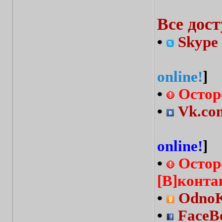
Все дос
•
Skype 
online!
]
•
Остор
•
Vk.com
online!
]
•
Остор
[В]конта
•
OdnoKl
•
FaceBo