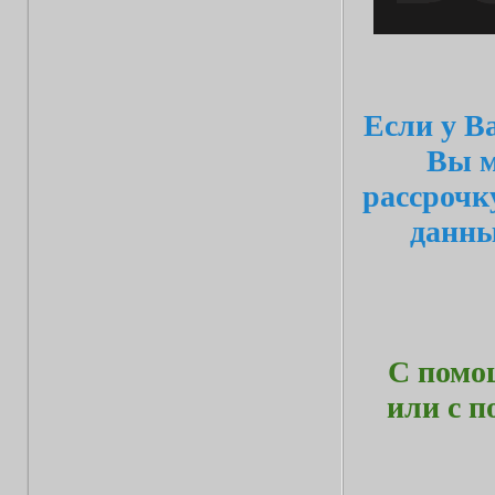
Если у В
Вы м
рассрочк
данн
С помо
или с 