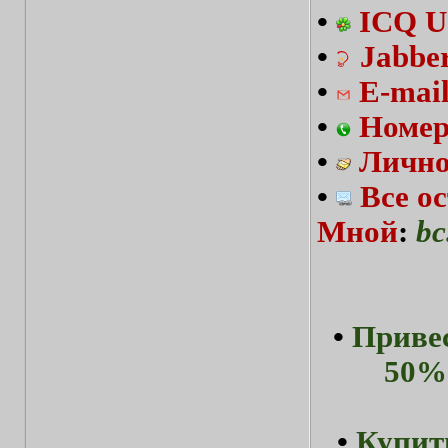
•
ICQ U
•
Jabbe
•
E-mai
•
Номер
•
Лично
•
Все о
Мной
:
bc
•
Привес
50%-
•
Купит