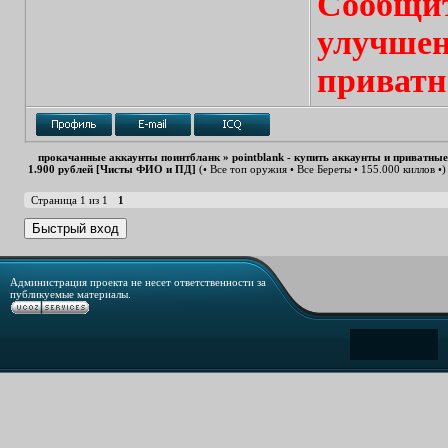
Сообщит
улучшен
приватн
прокачанные аккаунты поинтбланк
»
pointblank - купить аккаунты и приватны
1.900 рублей [Чисты ФИО и ПД]
(• Все топ оружия • Все Береты • 155.000 киллов •)
Страница
1
из
1
1
Администрация проекта не несет ответственности за
публикуемые материалы.