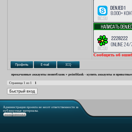
Сообщить об ошиб
прокачанные аккаунты поинтбланк
»
pointblank - купить аккаунты и приватны
Страница
1
из
1
1
Администрация проекта не несет ответственности за
публикуемые материалы.