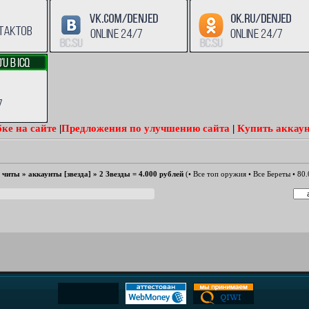
ке на сайте
|
Предложения по улучшению сайта
|
Купить аккаун
е читы
»
аккаунты [звезда]
»
2 Звезды = 4.000 рублей
(• Все топ оружия • Все Береты • 80