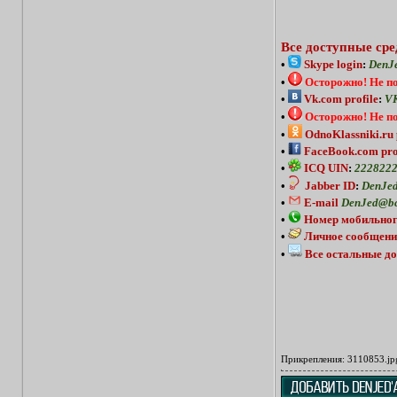
Все доступные сре
•
Skype login
:
DenJ
•
Осторожно!
Не п
•
Vk.com profile
:
VK
•
Осторожно!
Не п
•
OdnoKlassniki.ru 
•
FaceBook.com pro
•
ICQ UIN
:
222822
•
Jabber ID
:
DenJed
•
E-mail
DenJed@bc
•
Номер мобильног
•
Личное сообщени
•
Все остальные до
Прикрепления:
3110853.jp