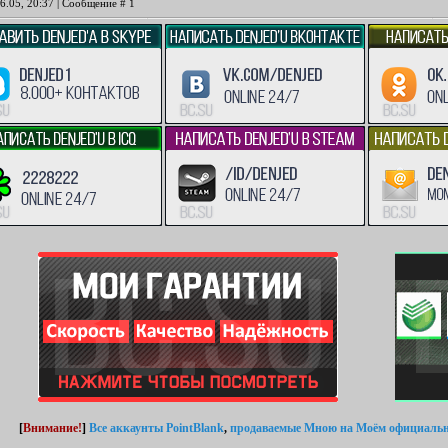
6.05, 20:37 | Сообщение #
1
[
Внимание!
]
Все аккаунты PointBlank
,
продаваемые Мною
на Моём официальн