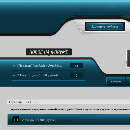
Зарегистрируйтесь
[Продажа] WarPack + AvtoBot...
44
2 Ежа 3 Года = 1.300 рублей
0
главная
Страница
1
из
1
1
прокачанные аккаунты поинтбланк
»
pointblank - купить аккаунты и приватны
2 Звезды = 4.000 рублей