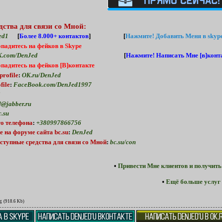
дства для связи со Мной:
ed1
[
Более 8.000+ контактов
] [
Нажмите!
Добавить Меня в skype
опадитесь на фейков в Skype
.com/DenJed
[
Нажмите!
Написать Мне [в]конта
опадитесь на фейков [В]контакте
profile
:
OK.ru/DenJed
file
:
FaceBook.com/DenJed1997
2
@jabber.ru
.su
о телефона
:
+380997866756
е
на форуме
сайта bc.su
:
DenJed
ступные средства для связи со Мной
:
bc.su/con
•
Привести Мне клиентов и получить
•
Ещё больше услуг 
g
(918.6 Kb)