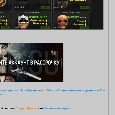
 в рассрочку!
Или обратиться ко Мне
по Моим контактным данным
и Мы
ми!
ой системы
Яндекс.Деньги
или
банковской карты
: