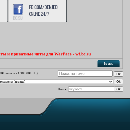
ты и приватные читы для WarFace - wf.bc.su
.000 киллов • 1.300.000 ГП)
Поиск: