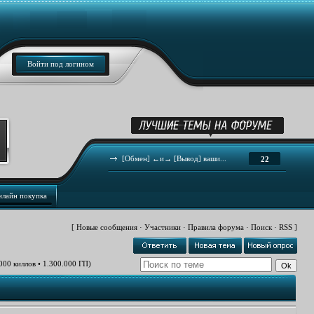
Войти под логином
[Обмен] ←и→ [Вывод] ваши...
22
нлайн покупка
[
Новые сообщения
·
Участники
·
Правила форума
·
Поиск
·
RSS
]
.000 киллов • 1.300.000 ГП)