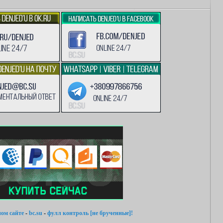
ом сайте
-
bc.su
-
фулл контроль [не брученные]!