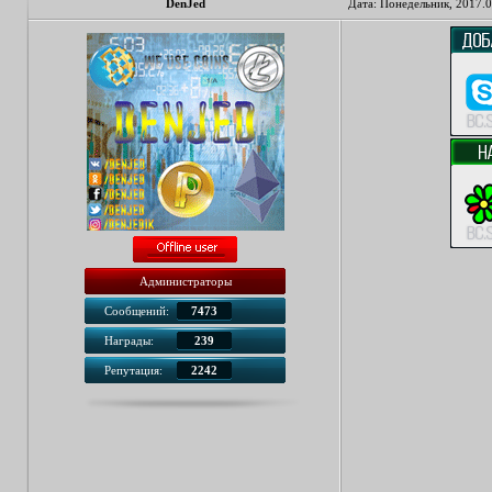
DenJed
Дата: Понедельник, 2017.0
Администраторы
Сообщений:
7473
Награды:
239
Репутация:
2242