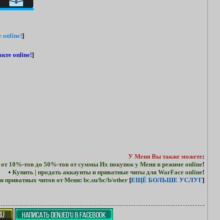
 online!
]
кте online!
]
У Меня Вы также можете
:
 от 10%-тов до 50%-тов от суммы Их покупок у Меня в режиме online
!
•
Купить | продать аккаунты и приватные читы для WarFace online
!
и приватных читов от Меня
:
bc.su/bc/b/other
[
ЕЩЁ БОЛЬШЕ УСЛУГ
]