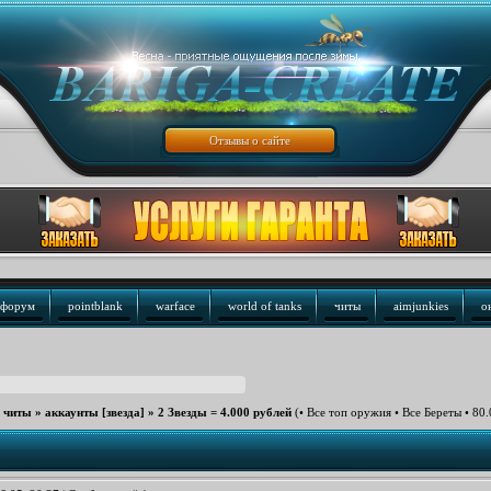
Отзывы о сайте
форум
pointblank
warface
world of tanks
читы
aimjunkies
о
е читы
»
аккаунты [звезда]
»
2 Звезды = 4.000 рублей
(• Все топ оружия • Все Береты • 80