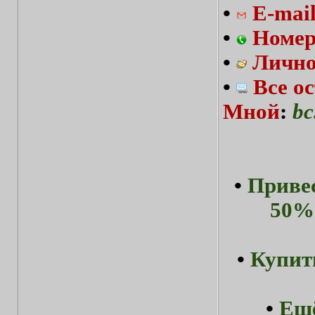
•
E-mai
•
Номер
•
Лично
•
Все о
Мной
:
bc
•
Привес
50%-
•
Купит
•
Ещё