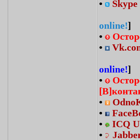
•
Skype 
online!
]
•
Остор
•
Vk.com
online!
]
•
Остор
[В]конта
•
OdnoKl
•
FaceBo
•
ICQ U
•
Jabbe