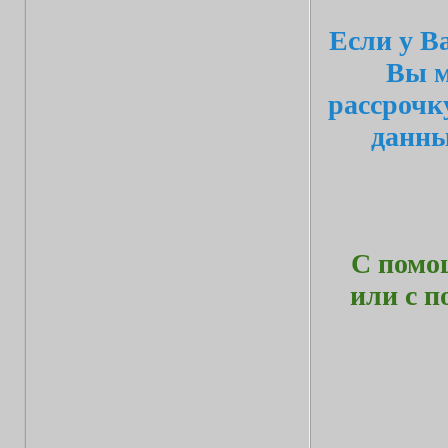
Если у В
Вы м
рассрочк
данн
С помо
или с 