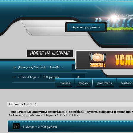
Зарегистрируйтесь
[Продажа] WarPack + AvtoBot...
44
2 Ежа 3 Года = 1.300 рублей
0
главная
форум
pointblank
warface
Страница
1
из
1
1
прокачанные аккаунты поинтбланк
»
pointblank - купить аккаунты и приватны
Ак Сопмод, Дробовик • 1 Берет • 1.475.000 ГП •)
1 Звезда = 2.500 рублей