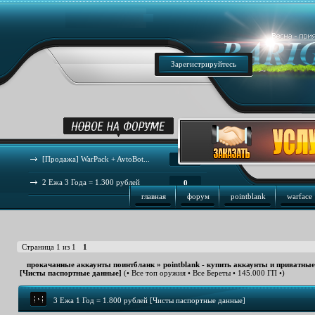
Зарегистрируйтесь
[Продажа] WarPack + AvtoBot...
44
2 Ежа 3 Года = 1.300 рублей
0
главная
форум
pointblank
warface
Страница
1
из
1
1
прокачанные аккаунты поинтбланк
»
pointblank - купить аккаунты и приватны
[Чисты паспортные данные]
(• Все топ оружия • Все Береты • 145.000 ГП •)
3 Ежа 1 Год = 1.800 рублей [Чисты паспортные данные]