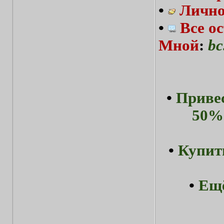
•
Лично
•
Все о
Мной
:
bc
•
Привес
50%-
•
Купит
•
Ещё