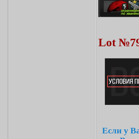
Lot №7
Если у В