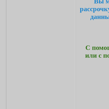
Вы м
рассрочк
данн
С помо
или с 