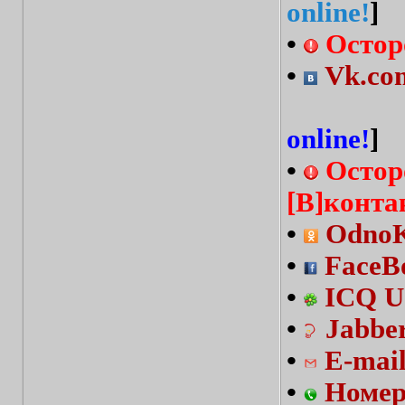
online!
]
•
Остор
•
Vk.com
online!
]
•
Остор
[В]конта
•
OdnoKl
•
FaceBo
•
ICQ U
•
Jabbe
•
E-mai
•
Номер