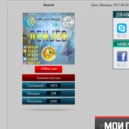
DenJed
Дата: Пятница, 2017.06.02
Администраторы
Сообщений:
7473
Награды:
239
Репутация:
2242