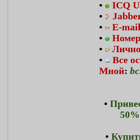
•
ICQ U
•
Jabbe
•
E-mai
•
Номер
•
Лично
•
Все о
Мной
:
bc
•
Привес
50%-
•
Купит