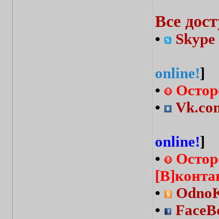
Все дос
•
Skype 
online!
]
•
Остор
•
Vk.com
online!
]
•
Остор
[В]конта
•
OdnoKl
•
FaceBo