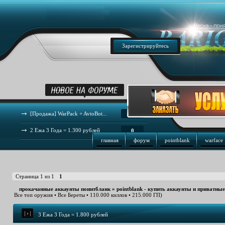
Зарегистрируйтесь
[Продажа] WarPack + AvtoBot...
44
2 Ежа 3 Года = 1.300 рублей
0
главная
форум
pointblank
warface
Страница
1
из
1
1
прокачанные аккаунты поинтбланк
»
pointblank - купить аккаунты и приватны
Все топ оружия • Все Береты • 110.000 киллов • 215.000 ГП)
3 Ежа 3 Года = 1.800 рублей