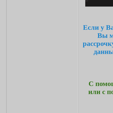
Если у В
Вы м
рассрочк
данн
С помо
или с 