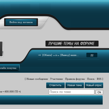
Войти под логином
[Обмен] ←и→ [Вывод] ваши...
22
нлайн покупка
[
Новые сообщения
·
Участники
·
Правила форума
·
Поиск
·
RSS
]
в • 400.000 ГП •)