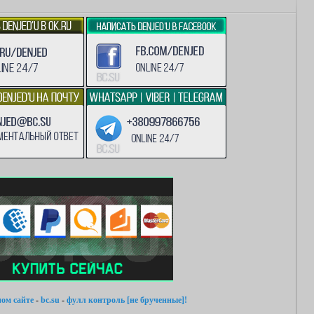
ом сайте
-
bc.su
-
фулл контроль [не брученные]!