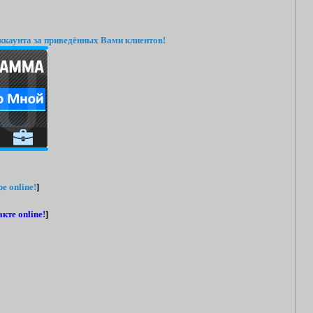
ккаунта за приведённых Вами клиентов!
e online!
]
кте online!
]