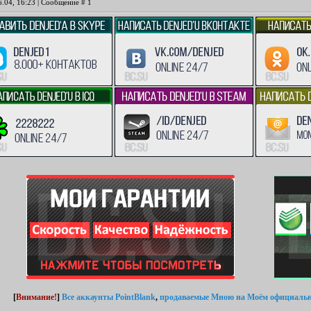
6.04, 16:23 | Сообщение #
1
[
Внимание!
]
Все аккаунты PointBlank
,
продаваемые Мною
на Моём официальн