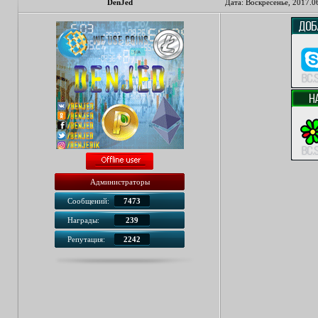
DenJed
Дата: Воскресенье, 2017.0
Администраторы
Сообщений:
7473
Награды:
239
Репутация:
2242