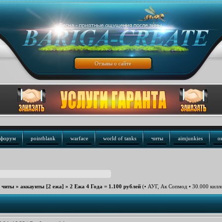
Отзывы о сайте
форум
pointblank
warface
world of tanks
читы
aimjunkies
о
е читы
»
аккаунты [2 ежа]
»
2 Ежа 4 Года = 1.100 рублей
(• АУГ, Ак Сопмод • 30.000 килло