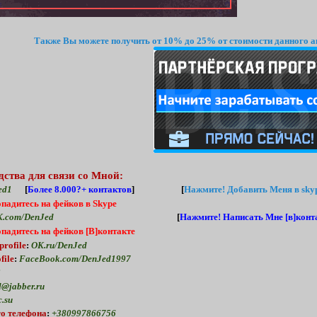
Также Вы можете получить от 10% до 25% от стоимости данного а
дства для связи со Мной:
ed1
[
Более 8.000?+ контактов
] [
Нажмите!
Добавить Меня в skyp
опадитесь на фейков в Skype
.com/DenJed
[
Нажмите!
Написать Мне [в]конта
опадитесь на фейков [В]контакте
profile
:
OK.ru/DenJed
file
:
FaceBook.com/DenJed1997
2
@jabber.ru
.su
о телефона
:
+380997866756