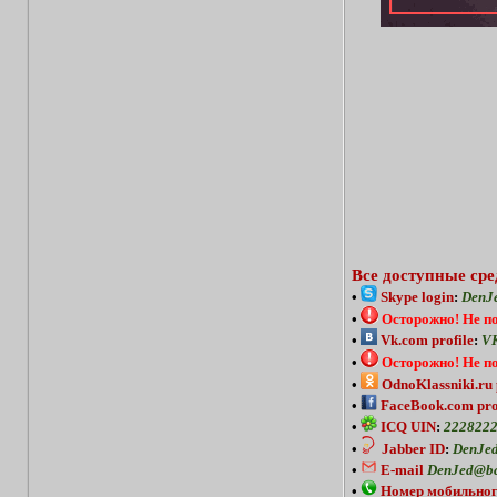
Все доступные сре
•
Skype login
:
DenJ
•
Осторожно!
Не п
•
Vk.com profile
:
VK
•
Осторожно!
Не п
•
OdnoKlassniki.ru 
•
FaceBook.com pro
•
ICQ UIN
:
222822
•
Jabber ID
:
DenJed
•
E-mail
DenJed@bc
•
Номер мобильног