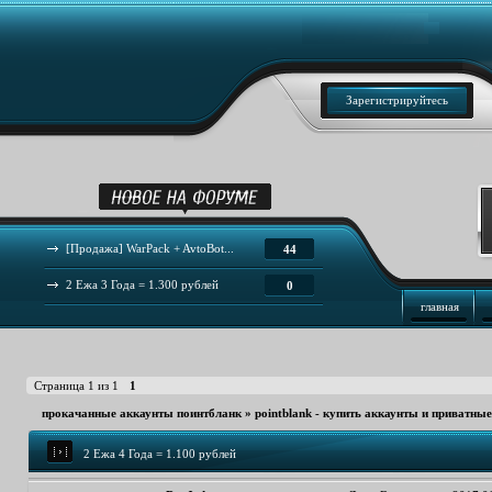
Зарегистрируйтесь
[Продажа] WarPack + AvtoBot...
44
2 Ежа 3 Года = 1.300 рублей
0
главная
Страница
1
из
1
1
прокачанные аккаунты поинтбланк
»
pointblank - купить аккаунты и приватны
2 Ежа 4 Года = 1.100 рублей