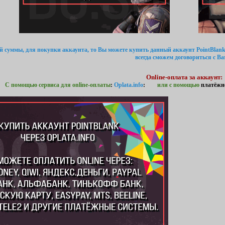
ой суммы, для покупки аккаунта, то Вы можете купить данный аккаунт PointBlank
всегда сможем договориться с Ва
Online-оплата за аккаунт:
С помощью сервиса для online-оплаты
:
Oplata.info
:
или с помощью
платёжн