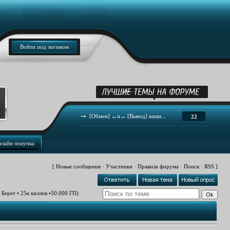
Войти под логином
[Обмен] ←и→ [Вывод] ваши...
22
нлайн покупка
[
Новые сообщения
·
Участники
·
Правила форума
·
Поиск
·
RSS
]
 Берет • 25к киллов •50.000 ГП)