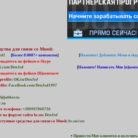
дства для связи со Мной:
ed1
[
Более 8.000?+ контактов
] [
Нажмите!
Добавить Меня в skyp
опадитесь на фейков в Skype
.com/DenJed
[
Нажмите!
Написать Мне [в]конта
опадитесь на фейков [В]контакте
profile
:
OK.ru/DenJed
file
:
FaceBook.com/DenJed1997
2
@jabber.ru
.su
о телефона
:
+380997866756
е
на форуме
сайта bc.su
:
DenJed
ступные средства для связи со Мной
:
bc.su/con
•
Привести Мне клиентов и получить