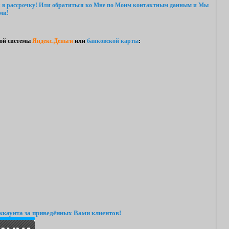
 в рассрочку!
Или обратиться ко Мне
по Моим контактным данным
и Мы
ми!
ой системы
Яндекс.Деньги
или
банковской карты
:
ккаунта за приведённых Вами клиентов!