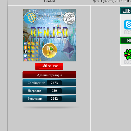
DenJed
Дата: Суббота, 2017.06.03
Администраторы
Сообщений:
7473
Награды:
239
Репутация:
2242