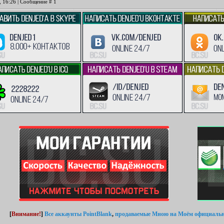
, 16:26 | Сообщение #
1
[
Внимание!
]
Все аккаунты PointBlank
,
продаваемые Мною
на Моём официальн