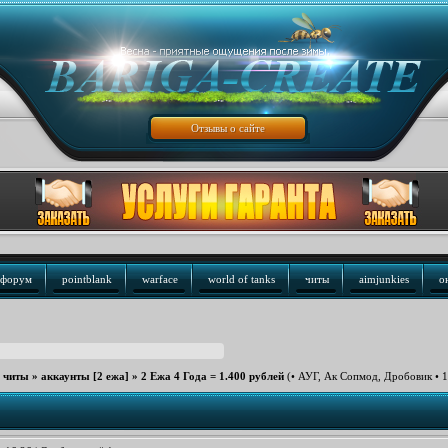
Отзывы о сайте
форум
pointblank
warface
world of tanks
читы
aimjunkies
о
е читы
»
аккаунты [2 ежа]
»
2 Ежа 4 Года = 1.400 рублей
(• АУГ, Ак Сопмод, Дробовик • 1