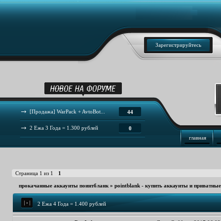
Зарегистрируйтесь
[Продажа] WarPack + AvtoBot...
44
2 Ежа 3 Года = 1.300 рублей
0
главная
Страница
1
из
1
1
прокачанные аккаунты поинтбланк
»
pointblank - купить аккаунты и приватны
2 Ежа 4 Года = 1.400 рублей