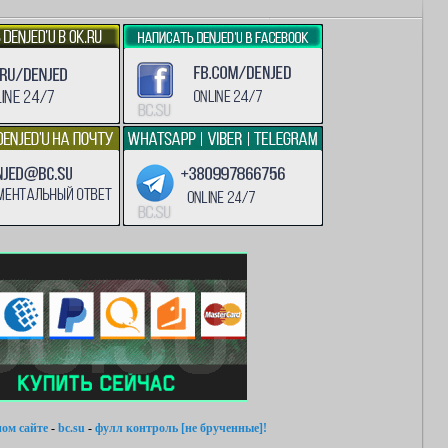
ом сайте
-
bc.su
-
фулл контроль [не брученные]!