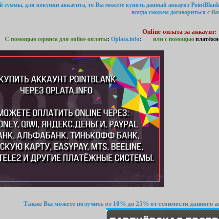
ой суммы, для покупки аккаунта, то Вы можете купить данный аккаунт PointBlank
всегда сможем договориться с Ва
Online-оплата за аккаунт:
С помощью сервиса для online-оплаты
:
Oplata.info
:
или с помощью
платёжн
Также Вы можете получить от 10% до 25% от стоимости данного а