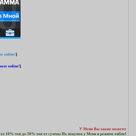
e online!
]
кте online!
]
У Меня Вы также можете
:
 от 10%-тов до 50%-тов от суммы Их покупок у Меня в режиме online
!