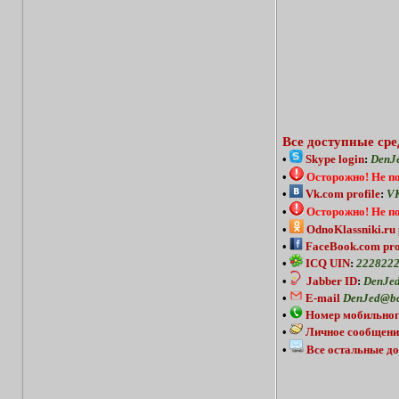
Все доступные сре
•
Skype login
:
DenJ
•
Осторожно!
Не п
•
Vk.com profile
:
VK
•
Осторожно!
Не п
•
OdnoKlassniki.ru 
•
FaceBook.com pro
•
ICQ UIN
:
222822
•
Jabber ID
:
DenJed
•
E-mail
DenJed@bc
•
Номер мобильног
•
Личное сообщени
•
Все остальные до