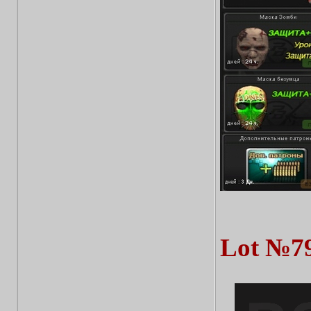
Lot №7