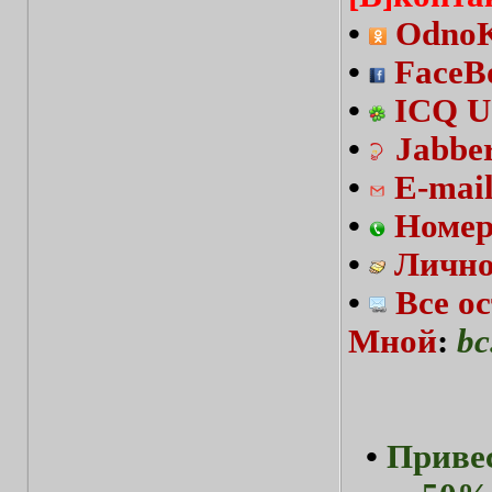
•
OdnoKl
•
FaceBo
•
ICQ U
•
Jabbe
•
E-mai
•
Номер
•
Лично
•
Все о
Мной
:
bc
•
Привес