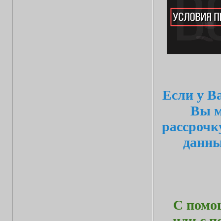
Если у В
Вы м
рассрочк
данн
С помо
или с 