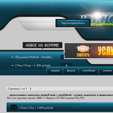
Зарегистрируйтесь
[Продажа] WarPack + AvtoBot...
44
2 Ежа 3 Года = 1.300 рублей
0
главная
форум
pointblank
warface
Страница
1
из
1
1
прокачанные аккаунты поинтбланк
»
pointblank - купить аккаунты и приватны
Все топ оружия, кроме АВП • 3 Берета •35.000 киллов•70к ГП)
2 Ежа 1 Год = 1.000 рублей