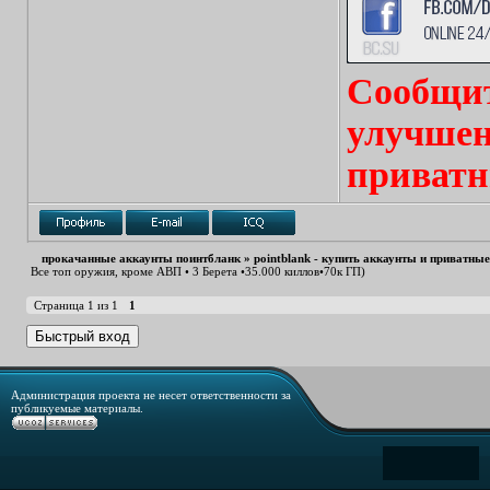
Сообщит
улучшен
приватн
прокачанные аккаунты поинтбланк
»
pointblank - купить аккаунты и приватны
Все топ оружия, кроме АВП • 3 Берета •35.000 киллов•70к ГП)
Страница
1
из
1
1
Администрация проекта не несет ответственности за
публикуемые материалы.