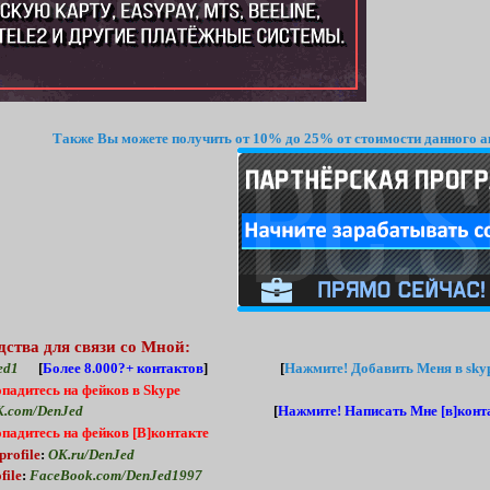
Также Вы можете получить от 10% до 25% от стоимости данного а
дства для связи со Мной:
ed1
[
Более 8.000?+ контактов
] [
Нажмите!
Добавить Меня в skyp
опадитесь на фейков в Skype
.com/DenJed
[
Нажмите!
Написать Мне [в]конта
опадитесь на фейков [В]контакте
profile
:
OK.ru/DenJed
file
:
FaceBook.com/DenJed1997