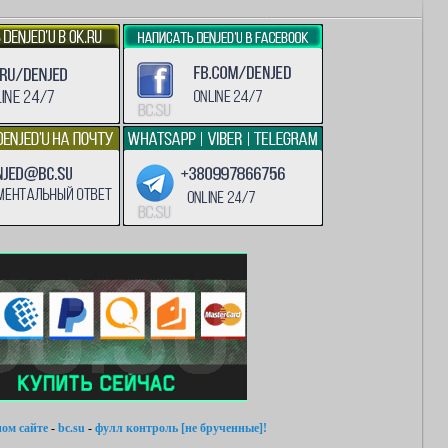
ом сайте
-
bc.su
-
фулл контроль [не брученные]!