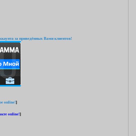
ккаунта за приведённых Вами клиентов!
e online!
]
кте online!
]