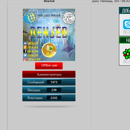
DenJed
Дата: Пятница, 2017.06.02
Администраторы
Сообщений:
7473
Награды:
239
Репутация:
2242