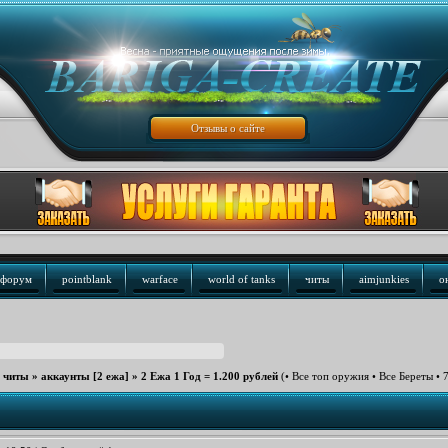
Отзывы о сайте
форум
pointblank
warface
world of tanks
читы
aimjunkies
о
е читы
»
аккаунты [2 ежа]
»
2 Ежа 1 Год = 1.200 рублей
(• Все топ оружия • Все Береты • 