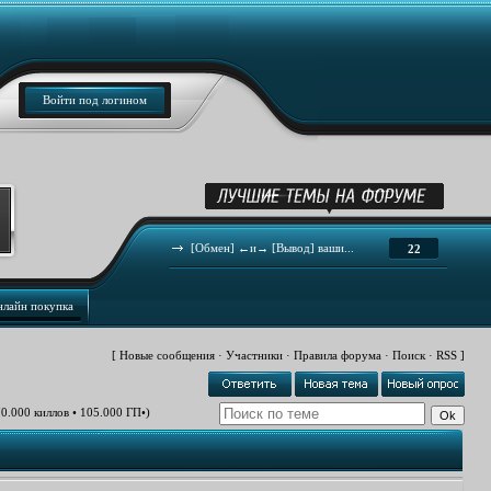
Войти под логином
[Обмен] ←и→ [Вывод] ваши...
22
нлайн покупка
[
Новые сообщения
·
Участники
·
Правила форума
·
Поиск
·
RSS
]
70.000 киллов • 105.000 ГП•)