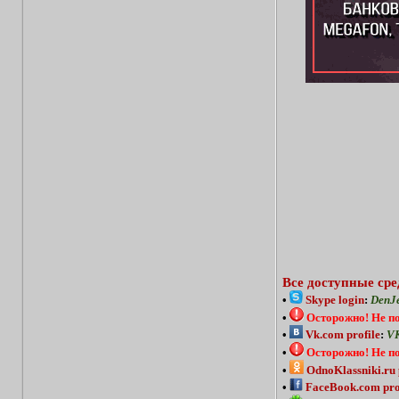
Все доступные сре
•
Skype login
:
DenJ
•
Осторожно!
Не п
•
Vk.com profile
:
VK
•
Осторожно!
Не п
•
OdnoKlassniki.ru 
•
FaceBook.com pro