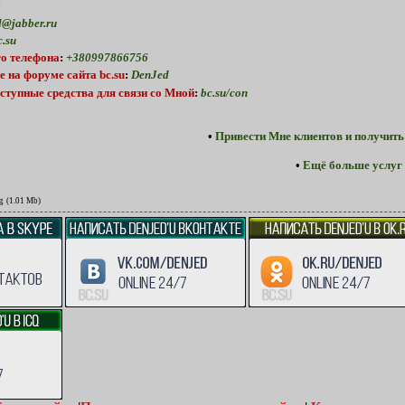
2
@jabber.ru
.su
о телефона
:
+380997866756
е
на форуме
сайта bc.su
:
DenJed
ступные средства для связи со Мной
:
bc.su/con
•
Привести Мне клиентов и получить
•
Ещё больше услуг 
g
(1.01 Mb)