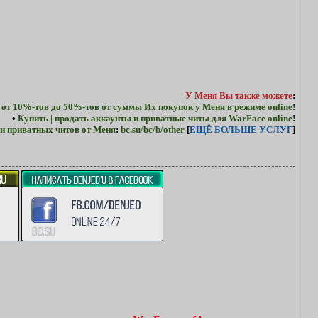
У Меня Вы также можете
:
 от 10%-тов до 50%-тов от суммы Их покупок у Меня в режиме online
!
•
Купить | продать аккаунты и приватные читы для WarFace online
!
и приватных читов от Меня
:
bc.su/bc/b/other
[
ЕЩЁ БОЛЬШЕ УСЛУГ
]