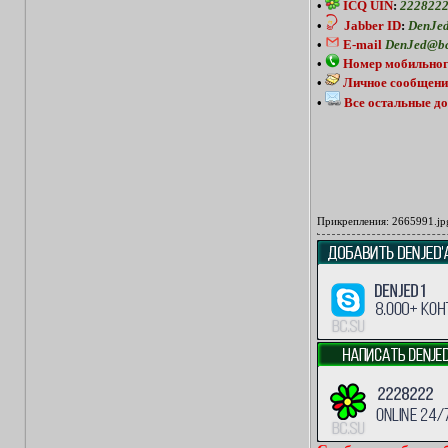
•
ICQ UIN
:
222822
•
Jabber ID
:
DenJed
•
E-mail
DenJed@bc
•
Номер мобильног
•
Личное сообщени
•
Все остальные до
Прикрепления:
2665991.jp