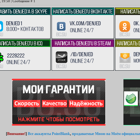
, 19:50 | Сообщение #
1
[
Внимание!
]
Все аккаунты PointBlank
,
продаваемые Мною
на Моём официальн