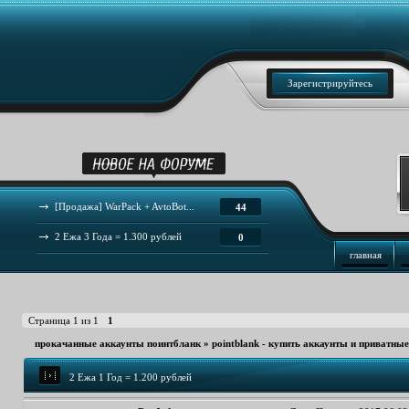
Зарегистрируйтесь
[Продажа] WarPack + AvtoBot...
44
2 Ежа 3 Года = 1.300 рублей
0
главная
Страница
1
из
1
1
прокачанные аккаунты поинтбланк
»
pointblank - купить аккаунты и приватны
2 Ежа 1 Год = 1.200 рублей