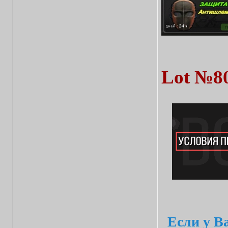
Lot №8
Если у В