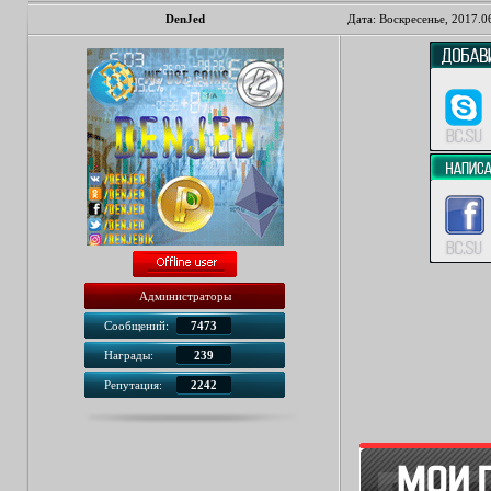
DenJed
Дата: Воскресенье, 2017.0
Администраторы
Сообщений:
7473
Награды:
239
Репутация:
2242