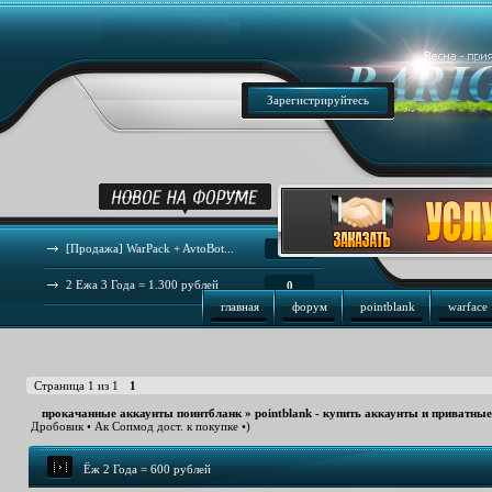
Зарегистрируйтесь
[Продажа] WarPack + AvtoBot...
44
2 Ежа 3 Года = 1.300 рублей
0
главная
форум
pointblank
warface
Страница
1
из
1
1
прокачанные аккаунты поинтбланк
»
pointblank - купить аккаунты и приватны
Дробовик • Ак Сопмод дост. к покупке •)
Ёж 2 Года = 600 рублей