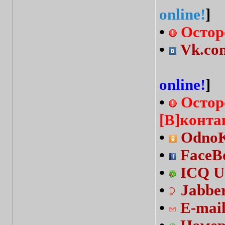
online!
]
•
Остор
•
Vk.com
online!
]
•
Остор
[В]конта
•
OdnoKl
•
FaceBo
•
ICQ U
•
Jabbe
•
E-mai