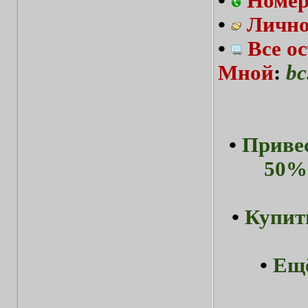
•
Номер
•
Лично
•
Все о
Мной
:
bc
•
Привес
50%-
•
Купит
•
Ещё