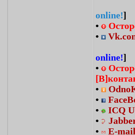
online!
]
•
Остор
•
Vk.com
online!
]
•
Остор
[В]конта
•
OdnoKl
•
FaceBo
•
ICQ U
•
Jabbe
•
E-mai