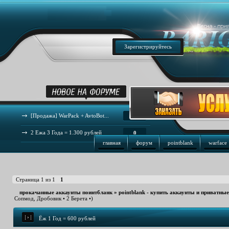
Зарегистрируйтесь
[Продажа] WarPack + AvtoBot...
44
2 Ежа 3 Года = 1.300 рублей
0
главная
форум
pointblank
warface
Страница
1
из
1
1
прокачанные аккаунты поинтбланк
»
pointblank - купить аккаунты и приватны
Сопмод, Дробовик • 2 Берета •)
Ёж 1 Год = 600 рублей