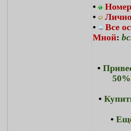
•
Номер
•
Лично
•
Все о
Мной
:
bc
•
Привес
50%-
•
Купит
•
Ещё